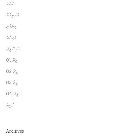
ޚަބަރު
އެހެނިހެން
ވިޔަފާރި
މަރިޔާދު
މެއިން ފީޗާ
ފީޗާ 01
ފީޗާ 02
ފީޗާ 03
ފީޗާ 04
ދުނިޔެ
Archives