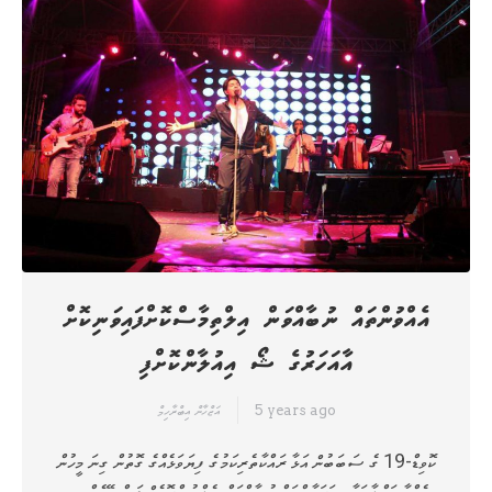
އެއްވުންތައް ނުބާއްވަން އިލްތިމާސްކޮށްފައިވަނިކޮށް
އާއަހަރުގެ ޝޯ އިއުލާންކޮށްފި
5 years ago
އަޒްހާން އިބްރާހިމް
ކޮވިޑް-19 ގެ ސަބަބުން އަޅާ ރައްކާތެރިކަމުގެ ފިޔަވަޅެއްގެ ގޮތުން ގިނަ މީހުން
އެއްވާ ހަފްލާތަކާއި ހަރަކާތްތައް ނުބާއްވަން ހެލްތު ޕްރޮޓެކްޝަން އޭޖެންސީ،