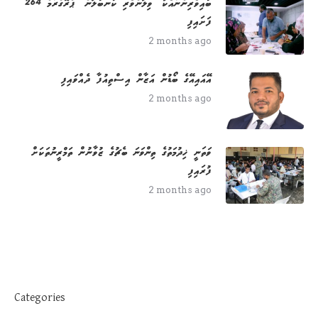
264 ބައިވެރިންނާއެކު "ވިލުންވެރި ކަނބަލުން" ޕްރޮގްރާމް
ފަށައިފި
2 months ago
އޭއައިއޭގެ ބޯޑުން އަޒާން އިސްތިއުފާ ދެއްވައިފި
2 months ago
ވަތަނީ ޚިދުމަތުގެ ތިންވަނަ ބެޗުގެ ޒުވާނުން ތަމްރީނުތަކަށް
ފުރައިފި
2 months ago
Categories