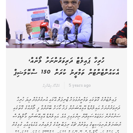
ހުރިހާ ޕައިލެޓް ދަރިވަރުންނަށް ލޯނެއް،
އެކައުންޓެންޓުން ތަމްރީނު ކުރަން 150 ސްކޮލަޝިޕް
5 years ago
އަޒްހާން އިބްރާހިމް
ޕައިލެޓުންގެ ގޮތުގައި ތަމްރީނުވުމަށް ޓްރިޕަލް އޭގައި އުނގެނެމުން ދިޔަ ހުރިހާ
ދަރިވަރުންނަށް އައިލެންޑް އޭވިއޭޝަނުން ފަށާ ކޯހަށް ބޭނުންވާ ފީ ލޯނެއްގެ ގޮތުގައި
ސަރުކާރުން ހަމަޖައްސައިދޭން ނިންމައިފި އެވެ. އައިލެންޑް އޭވިއޭޝަނާއި މޯލްޑިވްސް
ނެޝަނަލް ޔުނިވަސިޓީގެ އިތުރުން ޗެކް ރިޕަބްލިކްގެ ފްލައިންގ އެކެޑަމީއާއި ގުޅިގެން
ދާދި ފަހުން ވަނީ މޯލްޑިވްސް އޭވިއޭޝަން އެކެޑަމީ، އެމްއޭއޭގެ ނަމުގައި އެކެޑަމީއެއް