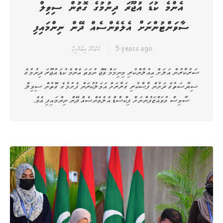
އެންމެ ކުޑަ އުޖޫރަ ދިނުމުގެ ގޮތުން ސިވިލް
ސާވަންޓުންނަށް އެލެވެންސެއް ދޭން ނިންމައިފި
5 years ago
އަޒްހާން އިބްރާހިމް
ސަރުކާރުން އަލަށް އިއުލާންކުރި މިނިމަމް ވޭޖު ނުވަތަ އެންމެ ކުޑަ އުޖޫރަ ދިނުމުގެ
ސިޔާސަތުގެ ދަށުން ފާސްކުރި ގަރާރަށް އަމަލުކުރަން ފެށުމުގެ ގޮތުން ސިވިލް
ސާވިސް މުވައްޒަފުންނަށް ފިކްސްޑް އެލެވެންސެއް ދޭން ނިންމައިފި އެވެ.