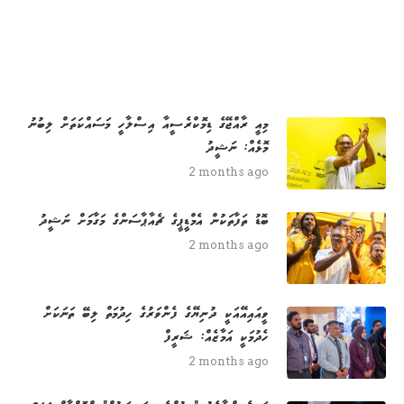
މިއީ ރާއްޖޭގެ ޑިމޮކްރެސީއާ އިސްލާހީ މަސައްކަތަށް ލިބުނު
މޮޅެއް: ނަޝީދު
2 months ago
ބޮޑު ތަފާތަކުން އެމްޑީޕީގެ ޗެއާޕާސަންގެ މަގާމަށް ނަޝީދު
2 months ago
ވީއައިއޭއަކީ ދުނިޔޭގެ ފެންވަރުގެ ހިދުމަތް ލިބޭ ތަނަކަށް
ހެދުމަކީ އަމާޒެއް: ޝަރީފް
2 months ago