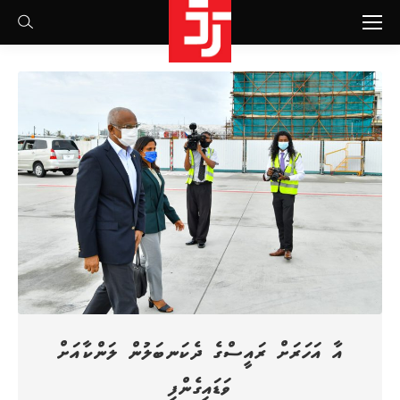
Search:
އާ އަހަރަށް ރައީސްގެ ދެކަނބަލުން ލަންކާއަށް
ވަޑައިގެންފި