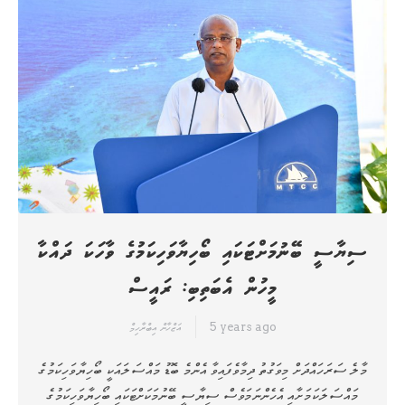
ސިޔާސީ ބޭނުމަށްޓަކައި ބޯހިޔާވަހިކަމުގެ ވާހަކަ ދައްކާ
މީހުން އެބަތިބި: ރައީސް
5 years ago
އަޒްހާން އިބްރާހިމް
މާލެ ސަރަހައްދަށް މިވަގުތު ދިމާވެފައިވާ އެންމެ ބޮޑު މައްސަލައަކީ ބޯހިޔާވަހިކަމުގެ
މައްސަލަކަމަށާއި އެހެންނަމަވެސް ސިޔާސީ ބޭނުމަކަށްޓަކައި ބޯހިޔާވަހިކަމުގެ