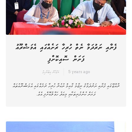
ފެނާއި ނަރުދަމާ ނެތް ހުރިހާ ރަށެއްގައި އެމަޝްރޫއު
ފަށަން ސޮއިކޮށްފި
5 years ago
އަޒްހާން އިބްރާހިމް
ރާއްޖޭގައި ފެނާއި ނަރުދަމާގެ ނިޒާމު ގާއިމް ނުކުރާ ހުރިހާ ރަށެއްގައި އެމަޝްރޫއުތައް
ފަށަން ކުންފުނިތަކާއި މިއަދު ހަވާލުކޮށްފި އެވެ.