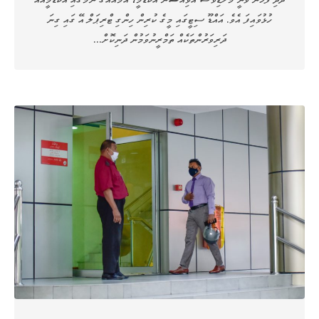
ހުޅުވައިފަ އެވެ. އައްޑޫ ސިޓީގައި މީގެ ކުރިން ހިންގި ޓްރިޕަލް އޭ ގައި ގިނަ
ދަރިވަރުންތަކެއް ތަމްރީނުވަމުން ދަނިކޮށް…