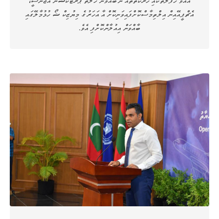
އެޗްޕީއޭއިން އިލްތިމާސްކޮށްފައިވަނިކޮށް އާ އަހަރުގެ މިޔުޒިކް ޝޯ ހުޅުމާލޭގައި
ބާއްވަން އިއުލާންކޮށްފި އެވެ.