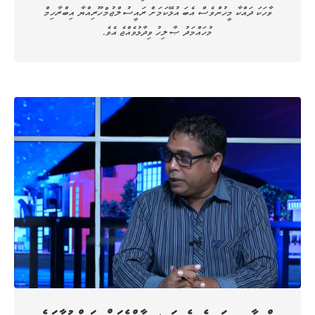
ވާހަކަ ދައްކާ މީހުންވެސް އެބަ އުޅޭކަމަށް ރައީސުލްޖުމްހޫރިއްޔާ އިބްރާހިމް
މުހައްމަދު ޞާލިހު ވިދާޅުވެއްޖެ އެވެ.