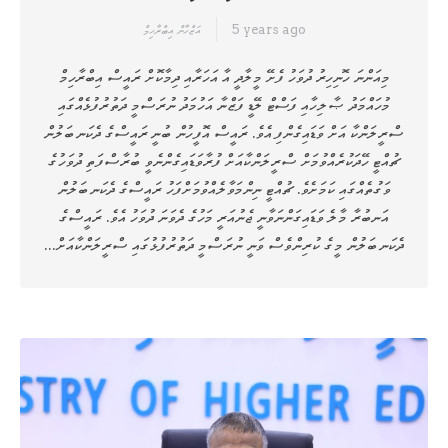
5 years ago
އަޒްހާން އިބްރާހިމް
މިއަންނަ ހޮނިހިރު ދުވަހު ފެށޭ މީލާދީ އާ އަހަރާއި ދިމާކޮށް ރައީސް އިބްރާހިމް
މުހައްމަދު ޞާލިހާއި ފަސްޓް ލޭޑީ ފަޒްނާ އަހުމަދު ނުރަސްމީ ދަތުރުފުޅެއްގައި
ސްރީލަންކާ އަށް ވަޑައިގެންފި އެވެ. ރައީސް އޮފީހުން ބުނީ ރައީސްގެ ދެކަނބަލުން
ޗުއްޓީ ހޭދަކުރެއްވުމަށް ސްރީލަންކާއަށް ފުރާވަޑައިގެންނެވީ ބުރާސްފަތި ދުވަހުގެ
ވަގުތެއްގައި ކަމަށެވެ. ޗުއްޓީ ނިންމަވާލެއްވުމަށްފަހު ރައީސްގެ ދެކަނބަލުން
އަނބުރާ މާލެ ވަޑައިގަންނަވާނީ ޖެނުއަރީ މަހުގެ ދެވަނަ ދުވަހު އެވެ. ރައީސްގެ
ދެކަނބަލުން މީގެ ކުރިންވެސް ވަނީ ނުރަސްމީ ދަތުރުފުޅުގައި ސްރީލަންކާއަށް…