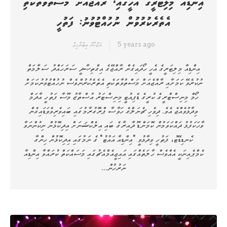
އިންޑިއާ މިލިޓަރީގެ އެހީގައި، ރާއްޖެއަށް މަސްތުވާތަކެތި
އެތެރެކުރުވުން ނުހުއްޓުވުނު: ފަތުހީ
5 years ago
އަޒްހާން އިބްރާހިމް
އިންޑިއާ މިލިޓަރީގެ އެހީ ހޯދައިގެން ރާއްޖޭގެ އިގްތިޞާދީ ސަރަހައްދު ސަލާމަތް
ނުކުރެވޭ ކަމަށާއި ރާއްޖެއަށް މަސްތުވާތަކެތި އެތެރެކުރުންވެސް ނުހުއްޓުވުނުކަމަށް
ހޯމް މިނިސްޓްރީގެ ކުރީގެ ޑެޕިއުޓީ މިނިސްޓަރު އުސްތާޒު މޫސާ ފަތުހީ އާދަމް
ވިދާޅުވެއްޖެ އެވެ. ދިވެހި ޗެނަލްގެ ހަވާސާ ޕްރޮގުރާމުގައި ބައިވެރިވެވަޑައިގެން
ވާހަކަފުޅު ދައްކަވަމުން ކޮމަންޑޫ ދާއިރާގެ ބައި އިލެކްޝަނަށް އިދިކޮޅުން ނިކުންނަވާ
ކެނޑިޑޭޓު، ފަތުހީ ވިދާޅުވީ "އިންޑިއާ އައުޓު" ގެ ނަމުގައި އިދިކޮޅުން ހިންގާ
ކެމްޕެއިނަކީ އެއްވެސް ހާލަތެއްގައި އައިޖީއެމްއެޗުގައި މަސައްކަތް ކުރައްވާ އިންޑިއާ
ނަރުހުން…