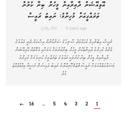
އޭވިއޭޝަން ދާއިރާއިން މީހުން ބިނާ ކުރުން
ތަރައްގީއަށް މުހިންމު: ނައިބު ރައީސް
5 years ago
އަޒްހާން އިބްރާހިމް
ރައީސް އިބްރާހިމް މުހައްމަދު ޞާލިހުގެ ސަރުކާރުން އިސްކަން ދެނީ ގައުމުގެ
އެންމެ މުހިންމު ދާއިރާތަކުން މީހުން ބިނާކުރުމަށް ކަމަށާއި އެގޮތުން އޭވިއޭޝަން
ދާއިރާއިން މީހުން ބިނާ ކުރުމަކީ ގައުމުގެ ތަރައްގީގެ ކުރިމަގަށް މުހިންމު
މަސައްކަތެއްކަމަށް ރައީސުލްޖުމްހޫރިއްޔާގެ ނައިބު ފައިސަލް ނަސީމް ވިދާޅުވެއްޖެ
އެވެ.
16
…
5
4
3
2
1