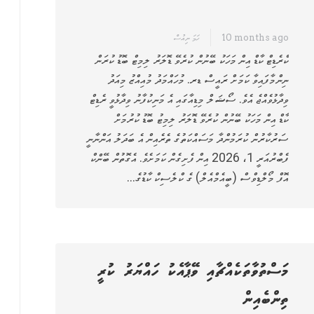
10 months ago
ހަމަ ނިއުސް
ކްރެޑިޓް ކާޑް އިން މަހަކު ބޭނުން ކުރެވޭ ޑޮލަރު ލިމިޓް ބޮޑު ކުރަން
ނިންމާފައިވާ ކަމަށް ރައީސް ޑރ. މުހައްމަދު މުއިއްޒު މިއަދު
ވިދާޅުވެއްޖެ އެވެ. ސޯޝަލް މިޑިއާގައި އެ މަނިކުފާނު ވިދާޅުވީ ރެޑިޓް
ކާޑް އިން މަހަކު ބޭނުން ކުރެވޭ ޑޮލަރު ލިމިޓު ބޮޑު ކުރުމަށް
ސަރުކާރުން ކުރަމުންދާ މަސައްކަތުގެ ތެރެއިން އެ ބަދަލު އަންނާނީ
ފެބްރުއަރީ 1، 2026 އިން ފެށިގެން ކަމަށެވެ. އެގޮތުން ބޭންކް
އޮފް މޯލްޑިވްސް (ބީއެމްއެލް) ގެ ކްލެސިކް ކާޑުގެ…
މަސްތުވާތަކެއްޗާއި ވޭޕާއެކު ހައްޔަރު ކުރީ
ތިންބެއިން