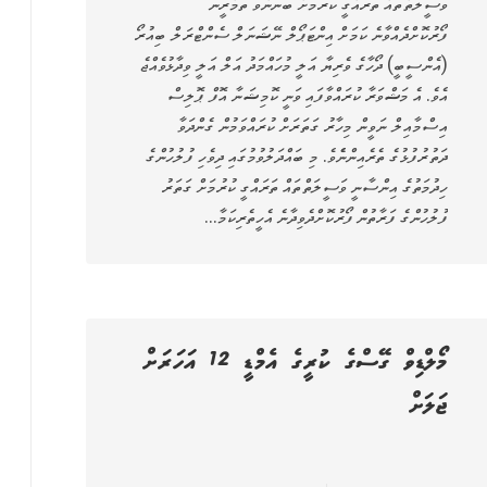
ވަސީލަތްތައް ތަރައްގީ ކުރުމަށް ބޭނުންވާ ތަމްރީނު
ފޯރުކޮށްދެއްވާނެ ކަމަށް އިންޓަޕޯލް ނޭޝަނަލް ސެންޓްރަލް ބިއުރޯ
(އެންސީބީ) ދޯހާގެ ވެރިޔާ އަލީ މުހައްމަދު އަލް އަލީ ވިދާޅުވެއްޖެ
އެވެ. އެ މަޝްވަރާ ކުރައްވާފައި ވަނީ ކޮމިޝަނާ އޮފް ޕޮލިސް
އިސްމާއިލް ނަވީން މިހާރު ގަތަރަށް ކުރައްވަމުން ގެންދަވާ
ދަތުރުފުޅުގެ ތެރެއިންނެެވެ. މި ބައްދަލުވުމުގައި ދިވެހި ފުލުހުންގެ
ހިދުމަތުގެ އިންސާނީ ވަސީލަތްތައް ތަރައްގީ ކުރުމަށް ގަތަރު
ފުލުހުންގެ ފަރާތުން ފޯރުކޮށްދެވިދާނެ އެހީތެރިކަމާ…
މޯލްޑިވް ގޭސްގެ ކުރީގެ އެމްޑީ 12 އަހަރަށް
ޖަލަށް