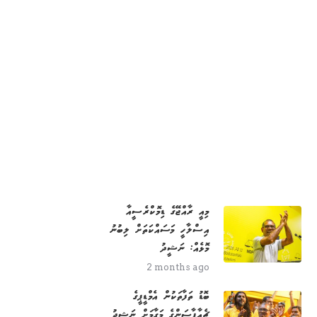
މިއީ ރާއްޖޭގެ ޑިމޮކްރެސީއާ
އިސްލާހީ މަސައްކަތަށް ލިބުނު
މޮޅެއް: ނަޝީދު
2 months ago
ބޮޑު ތަފާތަކުން އެމްޑީޕީގެ
ޗެއާޕާސަންގެ މަގާމަށް ނަޝީދު