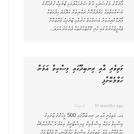
ފޯރަމްގެ މަގުސަދަކީ މާލެ ސަރަހައްދުގައި ޓްރެފިކް ފުލުހުންގެ
މަސައްކަތްތައް ހަރުދަނާކޮށް ރައްޔިތުން އެދޭފަދަ ހިދުމަތެއް
ފޯރުކޮށްދިނުމަށް މަސައްކަތް ކުރުމާއި ޓްރެފިކް މެނޭޖުކޮށް
ތަންފީޒުކުރުމުގައި ހުރި ގޮންޖެހުންތައް ދެނެގަނެ އެފަދަ…
މަތިވެރި އާއި ރިނބިދޫގައި މިސްކިތް އަޅަން
ހަވާލުކޮށްފި
10 months ago
ހަމަ ނިއުސް
އއ. މަތިވެރީ އާއި ދ. ރިނބުދޫގައި 500 މީހުންގެ ޖާގައިގެ
މިސްކިތް އަޅަން އިސްލާމިކް މިނިސްޓްރީން މިއަދު ދެ ކުންފުންޏަކާ
ހަވާލުކޮށްފި އެވެ. މަތިވެރީގެ މިސްކިތް ހަވާލުކުރީ، ކޭ އެންޑް އެފް