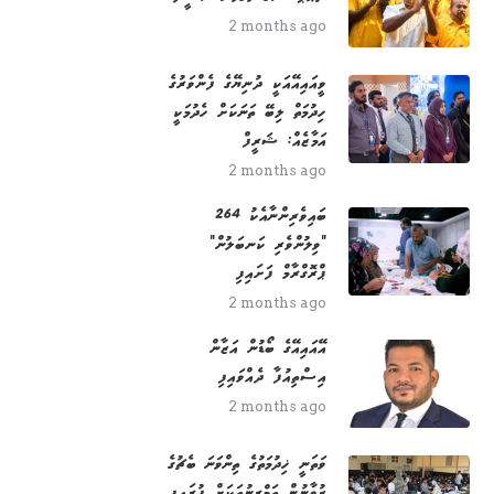
2 months ago
ވީއައިއޭއަކީ ދުނިޔޭގެ ފެންވަރުގެ
ހިދުމަތް ލިބޭ ތަނަކަށް ހެދުމަކީ
އަމާޒެއް: ޝަރީފް
2 months ago
264 ބައިވެރިންނާއެކު
"ވިލުންވެރި ކަނބަލުން"
ޕްރޮގްރާމް ފަށައިފި
2 months ago
އޭއައިއޭގެ ބޯޑުން އަޒާން
އިސްތިއުފާ ދެއްވައިފި
2 months ago
ވަތަނީ ޚިދުމަތުގެ ތިންވަނަ ބެޗުގެ
ޒުވާނުން ތަމްރީނުތަކަށް ފުރައިފި