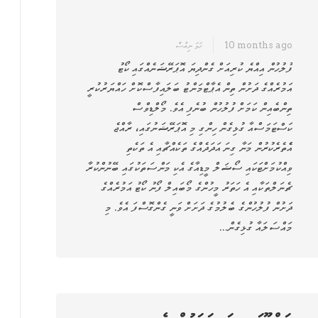
10 months ago
ހަމަ ނިއުސް
ފުލުހުން އިއްޔެ ކުރިއަށް ގެންދިޔަ އޮޕަރޭޝަނެއްގައި ކޯޓު
އަމުރެއްގެ ދަށުން ތިން އެޕާޓްމަންޓު ބަލައިފާސްކޮށް ހައްޔަރުކުރީ
ތިންބެއިން ކަމަށް ފުލުހުން ބުނެފި އެވެ. މޯލްޑިވްސް
ކަސްޓަމަސްއާ ގުޅިގެން ހިންގި މި އޮޕަރޭޝަނުގައި، ރާއްޖެ
އެެތެރެކުރުން މަނާ ގިނަ އަދަދެއްގެ ތަކެއްޗާއި އެ ތަކެތި
ވިއްކުމަށްޓަކައި ސޯޝަލް މީޑިއާގެ އެކި މަންސަތަކުގައި ބޭނުންކުރާ
ޗެނަލްތަކާއި އެ ހަތަރު މީހުންގެ މޯބައިލް ފޯނު ކޯޓު އަމުރެއްގެ
ދަށުން ފުލުހުންގެ ބެލުމުގެ ދަށަށް ވަނީ ގެންގޮސްފަ އެވެ. މި
މައްސަލައާ ގުޅިގެން…