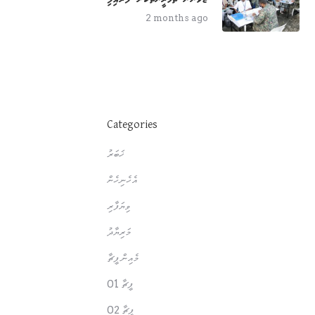
2 months ago
Categories
ޚަބަރު
އެހެނިހެން
ވިޔަފާރި
މަރިޔާދު
މެއިން ފީޗާ
ފީޗާ 01
ފީޗާ 02