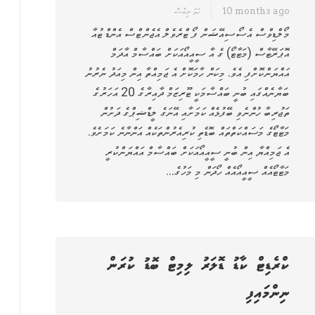
10 months ago
ހަމަ ނިއުސް
މޯލްޑިވްސް އެސޯސިއޭޝަން ފޯ ޓްރެވެލް އެޖެންޓްސް އެންޑް ޓުއާ
އޮޕަރޭޓާސް (މަޓާޓޯ) ގެ އާ ސީއީއޯއަކަށް ބައްސާމް އާދަމް
އައްޔަންކޮށްފި އެވެ. މިކަން ހާމަކޮށް އެ ޖަމިއްތާ އިން މިއަދު ނެރުނު
ބަޔާނެއްގައި ބުނީ ބައްސާމަކީ ޓޫރިޒަމް ދާއިރާގެ 20 އަހަރުގެ
ތަޖުރިބާ ހުންނެވި ބޭފުޅެއް ކަމަށާއި އޭނަގެ ލީޑްޝިޕްގެ ދަށުން
މަޓާޓޯގެ މަސައްކަތްތައް ބޮޑެތި ކުރިއެރުންތަކެއް އަންނާނެ ކަމަށެވެ.
އެ ޖަމިއްޔާ އިން ބުނީ ސީއީއޯއަކަށް ބައްސާމް އައްޔަންކުރީ
މަޓާޓޯއެއް ސީއީއޯއެއް ހޯދަން މި މަހުގެ…
ކްރެޑިޓް ކާޑު ޑޮލަރު ލިމިޓް ބޮޑު ކުރަން
ނިންމައިފި