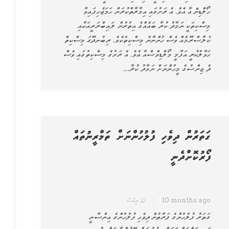
ހޯލްޑިން އާ އެވެ. އެ ރަށުގައި އިމާރާތްކުރަން ހަމަޖެހިފައިވާ
މިސްކިތަކީ ނަމާދު ކުރާ ބައެއްގެ އިތުރުން ލައިބްރަރީއަކާއި
ކުލާސްރޫމެއް ވެސް ހުންނާނެ މިސްކިތެކެވެ. ރިބުނދޫގަ މިސްކިތް
ހަވާލުކުރީ އަފާމީ މޯލްޑިވްސްއާ އެވެ. އެ ރަށުގެ މިސްކިތުގައި ވެސް
ދެ ޖިންސުގެ މީހުންނަށް ނަމާދު ކުރާ…
ގަތަރުން ދިވެހި ފުލުހުންނަށް ތަމްރީނުތައް
ފޯރުކޮށްދެނީ
10 months ago
ހަމަ ނިއުސް
ގަތަރު ފުލުހުންގެ ފަރާތުން ދިވެހި ފުލުހުންގެ އިންސާނީ