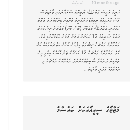
10 months ago
ހަމަ ނިއުސް
ކުރީގެ ރައީސް އަބްުދުﷲ ޔާމީންގެ ސަރުކާރުގައި މޯލްޑިވްސް
ގޭސް ޕްރައިވެޓް ލިމިޓެޑް ކުންފުނީގެ މެނޭޖިން ޑިރެކްޓަރުގެ މަގާމު
އަދާކުރި، އަބްދުﷲ މައުމޫނު (ގޭސް މާނު) މައްޗަށް ރިޝްވަތުގެ
ދައުވާ ސާބިތުވެ 12 އަހަރަށް ޖަލަށް ލުމަށް ހުކުމްކޮށްފި އެވެ.
މައުމޫނުގެ މައްޗަށް ރިޝްވަތު ހިފުމުގެ ކުށުގެ ހަތް ދައުވާއެއް ކުރެ
އެވެ. މައުމޫންގެ މައްޗަށް 12 އަހަރުގެ ޖަލު ހުކުމެއް އިއްވީ މީގެ
ތެރެއިން ދެ ދައުވާ ސާބިތުވެގެންނެވެ. މައުމޫންގެ މައްޗަށް މި
ދައުވާތައް އުފުލީ މޯލްޑިވް…
މަޓާޓޯގެ ސީއީއޯއަކަށް ބައްސާމް