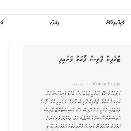
މުނިފޫހިފިލުވުން
ވިޔަފާރި
ދުނ
ޓްރެފިކް ޕޮލިސް ފޯރަމް ފަށައިފި
10 months ago
ހަމަ ނިއުސް
ފުލުހުންގެ ރޯޑް ސޭފްޓީ އެވެއާނެސް އެންޑް ޕްރިވެންޝަނުން
ކުރިއަށް ގެންދާ 'ޓްރެފިކް ޕޮލިސް ފޯރަމް' ފަށައިފި އެވެ. ފޯރަމް
ފައްޓަވައި ދެއްވީ މާލެ ޕޮލިސް ހެޑް، އެސިސްޓެންޓް ޕޮލިސް
ކޮމިޝަނަރު އާސިމް އަބްދުﷲ އެވެ. މިއަދުން ފެށިގެން ދެ
ދުވަހުގެ މުއްދަތަށް ކުރިއަށް ގެންދިއުމަށް ހަމަޖެހިފައިވާ މި