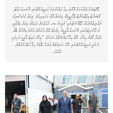
ޑޮކްޓަރަށް ދެއްކުމަށް އޮންނަ ކިއު ކުޑަކުރުމަށް އައިޖީއެމްޗުގައި ރޭގަނޑު އައުޓް
ޕޭޝަންޓް ޑިޕާޓްމެންޓް (އޯޕީޑީ)ގެ ޚިދުމަތް ދޭން ފަށައިފިއެވެ. މިއަދު ގެނެސްދިން
ރައްޔިތުންނާއެކު ޕޮޑްކާސްޓުގައި' ރައީސް ޑރ. މުޙައްމަދު މުއިއްޒު މިއަދު ވިދާޅުވީ،
އެ ހޮސްޕިޓަލުގައި ރޭގަނޑު އޯޕީޑީގެ ޚިދުމަތް ދޭން ފެށުމުން އެންމެ ޑިމާންޑް ބޮޑު
ފަރުވާ ހޯދަން މިހާރު އޮތް ކިއޫ ކުޑަކުރެވޭނެ ކަމަށެވެ. "މިހާރު ނައިޓް އޯޕީޑީ ފެށިފައި
އެ ވަނީ އައިޖީއެމްއެޗުގައި. އޭގެ ސަބަބުން ވަރަށް ބޮޑަށް ކިއޫ ކުޑަވެގެންދާނެ.
އެންމެ…