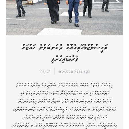
ރައީސުލްޖުމްހޫރިއްޔާގެ ދެކަނބަލުން ހައްޖަށް
ފުރާވަޑައިގެންފި
about a year ago
ހަމަ ނިއުސް
މިއަހަރުގެ ޙައްޖުގެ އަޅުކަން އަދާކުރެއްވުމަށް ސަޢޫދީ ޢަރަބިއްޔާއަށް ކުރައްވާ
ދަތުރުފުޅެއްގައި ރައީސުލްޖުމްހޫރިއްޔާ ޑޮކްޓަރ މުޙައްމަދު މުޢިއްޒު އާއި
އެމަނިކުފާނުގެ އަނބިކަނބަލުން މެޑަމް ސާޖިދާ މުޙައްމަދު މިއަދު ހެނދުނު
ފުރާވަޑައިގެންފިއެވެ. މި ދަތުރުފުޅުގައި ރައީސުލްޖުމްހޫރިއްޔާގެ ދެކަނބަލުންނާއި،
އަރިހުގައި ވަޑައިގަންނަވާ ވަފުދުގެ ބޭފުޅުން، ސަޢޫދީ ޢަރަބިއްޔާގައި
ތިއްބަވާނީވެސް، ސަޢޫދީ ސަރުކާރުގެ ޚާއްޞަ މެހްމާންދާރީގައެވެ. މި ދަތުރުފުޅުގައި