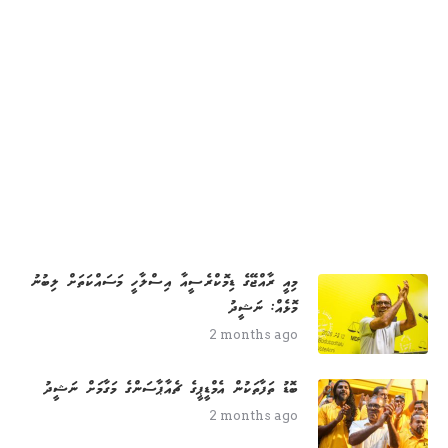
މިއީ ރާއްޖޭގެ ޑިމޮކްރެސީއާ އިސްލާހީ މަސައްކަތަށް ލިބުނު
މޮޅެއް: ނަޝީދު
2 months ago
ބޮޑު ތަފާތަކުން އެމްޑީޕީގެ ޗެއާޕާސަންގެ މަގާމަށް ނަޝީދު
2 months ago