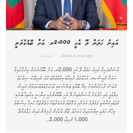
އައިނު ހަދަން ދޭ އެހީ 2،000ރ. އަށް ބޮޑުކުރަނީ
about a year ago
ހަމަ ނިއުސް
އާސަންދަ އިން އައިނު ހަދަން ދޭ އެހީ 2،000ރ. އަށް ބޮޑުކުރުމަށް ނިންމާފައިވާ
ކަމަށް ރައީސް ޑރ. މުހައްމަދު މުއިއްޒު ވިދާޅުވެއްޖެ އެވެ. ދުނިޔޭގެ ސިއްހަތު
ދުވަސް ފާހަގަކުރުމަށް މިރޭ ބޭއްވި ޖަލްސާގައި ވާހަކަފުޅުދައްކަވަމުން ރައީސް
ވިދާޅުވީ އައި ހެދުމަށް އާސަންދައިން ދޭ އެހީ ބޮޑުކުރުމަކީ ރިޔާސީ އިންތިހާބުގައި
ވެވަޑައިގެންނެވި ވައުދެއް ކަމަށާއި އެގޮތުން އެކަމަށްޓަކާ ހަދަންޖެހޭ ހުރިހާ ހިސާބެއް
މިހާރު ހަދައި ނިންމާފައިވާ ކަމަށެވެ. ޖޫން އެކަކުން ފެށިގެން އައިނު ހައްދަންދޭ
1،000 ރުފިޔާ 2،000…