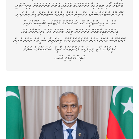
ބަންޑާރަ ގޯތި ލިބިފައިވާ ފަރާތްތަކުގެ މެދުގައި އަލުން ގުރުނެގުމަށް މިނިސްޓްރީ
އޮފް ކޮންސްޓްރަކްޝަން، ހައުސިން އެންޑް އިންފްރާސްޓްރަކްޗާ އިން ނިންމައިފި
އެވެ. އެ މިނިސްޓްރީން ރޭ، ސަރުކާރުގެ ގެޒެޓުގައި ޝާއިއުކޮށްފައިވާ
އިއުލާނުގައިވާގޮތުން ގުރުނެރުން މިއަދު މެންދުރު ފަހު ކުރިއަށްދާނެ އެވެ.
ލޭންޑްޔޫސް ޕްލޭން އަލުން އެކުލަަވާލެވުމާއެކު ބިންވެރިޔާ ސްކީމްގެ ދަށުން ކުރިން
ގުޅީފަޅުން ގޯތި ލިބިފައިވާ ފަރާތްތަކުގެ ގޯތީގެ ސަރަހައްދަށް ބަދަލު
އައިސްފައިވާތީ އައު…