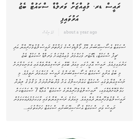
ރައީސް ޑރ. މުޢިއްޒަށް ވަރލްޑް ސްކައުޓް ބެޖު
އަރުވައިފި
about a year ago
ހަމަ ނިއުސް
ސްކައުޓް އެސޯސިއޭޝަން އޮފް މޯލްޑިވްސްގެ ފަރާތުން ރައީސުލްޖުމްހޫރިއްޔާ އަދި
ޗީފް ސްކައުޓް، ޑޮކްޓަރ މުޙައްމަދު މުޢިއްޒުއަށް ވަރލްޑް ސްކައުޓް ބެޖު
އަރުވައިފިއެވެ. ރައީސް އޮފީހުގައި މިއަދު ބޭއްވި ރަސްމިއްޔާތެއްގައި އެމަނިކުފާނަށް
މި ބެޖު އެރުވީ ސްކައުޓް އެސޯސިއޭޝަންގެ ރައީސް މުޙައްމަދު ނަޡީފެވެ. މި
ރަސްމިއްޔާތުގައި ސްކައުޓް ކައުންސިލްގެ އަށް މެންބަރުންނަށް މަޤާމުގެ ލިޔުން
ޙަވާލުކޮށްދެއްވައި، "ރައީސުލްޖުމްހޫރިއްޔާގެ ސްކައުޓް" އެވޯޑް 7 ސްކައުޓަކަށް
ރައީސުލްޖުމްހޫރިއްޔާ ދެއްވިއެވެ. މިއަދުގެ ރަސްމިއްޔާތުގައި ވާހަކަފުޅުދައްކަވަމުން
ރައީސް ވަނީ ސްކައުޓް އެސޯސިއޭޝަނާއި ސްކައުޓް ހަރަކާތުގައި…