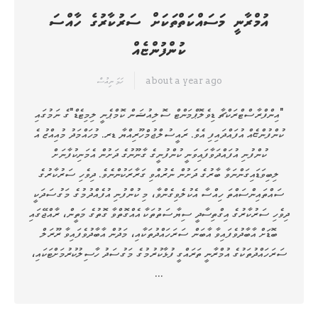
އުމްރާނީ މަސައްކަތްތަކަށް ސަރުކާރުގެ ހާއްސަ
ކުންފުންޏެއް
about a year ago
ހަމަ ނިއުސް
"އިންފްރާސްޓްރަކްޗާ ޑިވެލޮޕްމަންޓް ސޮލިއުޝަން ކޮމްޕެނީ ލިމިޓެޑް"ގެ ނަމުގައި
ކުންފުންޏެއް އުފައްދައިފި އެވެ. ރައީސުލްޖުމްހޫރިއްޔާ ޑރ. މުހައްމަދު މުއިއްޒު އެ
ކުންފުނި އުފައްދަވާފައިވަނީ ކުންފުނީގެ ގާނޫނުގެ ދަށުން އެމަނިކުފާނަށް
ލިބިވަޑައިގަންނަވާ ބާރުގެ ދަށުން ނެރުއްވި ގަރާރަކުންނެވެ. ދިވެހި ސަރުކާރުގެ
ސައްތައިންސައްތަ ހިއްސާ އެކުލެވިގެންވާ، މި ކުންފުނި އުފެއްދުމުގެ މަގުސަދަކީ
ދިވެހި ސަރުކާރުގެ އިގްތިސާދީ ސިޔާސަތުތަކާ އެއްގޮތްވާ ގޮތުގެ މަތީން، ރާއްޖޭގައި
ބޮޑަށް އާބާދުވެފައިވާ އާބަން ސަރަހައްދުތަކާއި، މަދުން އާބާދުވެފައިވާ ރޫރަލް
ސަރަހައްދުތަކުގެ އުމްރާނީ ތަރައްގީ ފުޅާކުރުމުގެ މަގުސަދު ހާސިލުކުރުމަށްޓަކައި،
…