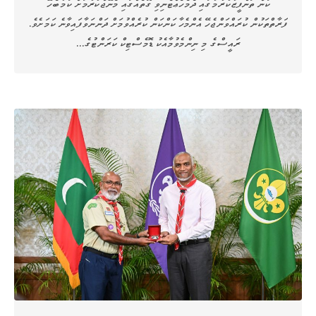
ކަން ތަންފީޒުކުރުމުގައި ދެމެހެޢްޓެނިވި ގޮތެއްގައި މެނޭޖްކުރުމަށް ކަމާބެހޭ
ފަރާތްތަކުން ކުރައްވަންޖެހޭ އެންމެހާ ކަންކަން ކުރެއްވުމަށް ދަންނަވާފައިވާނެ ކަމަށެވެ.
ރައީސްގެ މި ނިންމެވުމާއެކު ޑޮމެސްޓިކް ކަރަންޓުގެ…