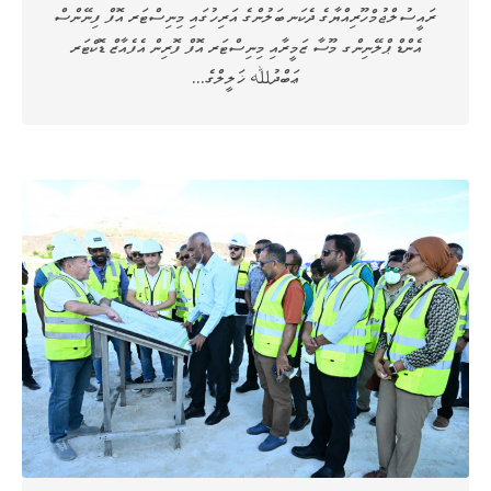
ރައީސުލްޖުމްހޫރިއްޔާގެ ދެކަނބަލުންގެ އަރިހުގައި މިނިސްޓަރ އޮފް ފިނޭންސް
އެންޑް ޕްލޭނިންގ މޫސާ ޒަމީރާއި މިނިސްޓަރ އޮފް ފޮރިން އެފެއާޒް ޑޮކްޓަރ
ޢަބްދުﷲ ޚަލީލްގެ…