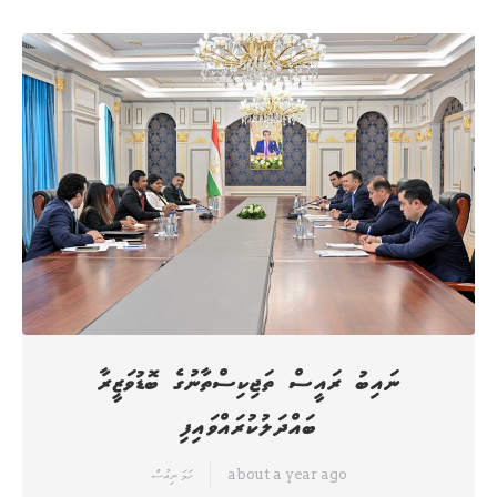
ނައިބު ރައީސް ތަޖިކިސްތާނުގެ ބޮޑުވަޒީރާ
ބައްދަލުކުރައްވައިފި
about a year ago
ހަމަ ނިއުސް