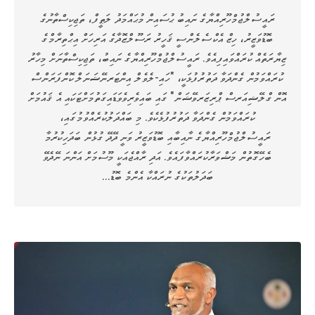
ރައީސުލްޖުމްހޫރިއްޔާގެ ނައިބު ޙުސައިން މުޙައްމަދު ލަޠީފް، ތަޖިކިސްތާނުގެ
ބޮޑުވަޒީރު، ހިޒް އެކްސެލެންސީ ޤަހީރު ރަސޫލްޒޮދާގެ އަރިހަށް އިޙްތިރާމްގެ
ޒިޔާރަތެއް ކުރައްވައިފިއެވެ. ރައީސުލްޖުމްހޫރިއްޔާގެ ނައިބު، ތަޖިކިސްތާނަށް މިހާރު
ކުރައްވަމުން ގެންދަވާ ދަތުރުފުޅަކީ، "ހައި-ލެވެލް އިންޓަރނޭޝަނަލް ކޮންފަރަންސް
އޮން ގްލޭޝިއަރސް ޕްރިޒަރވޭޝަން" ގައި ބައިވެރިވެވަޑައިގަތުމަށްޓަކައި އެ ޤައުމަށް
ކުރައްވަމުން ގެންދަވާ ދަތުރުފުޅެކެވެ. މި ބައްދަލުކުރެއްވުމުގައި،
ރައީސުލްޖުމްހޫރިއްޔާގެ ނާއިބާއި ބޮޑުވަޒީރު ވަނީ ދޭދޭ ގުޅުން ބަދަހިކުރުމާ
ބެހޭގޮތުން މަޝްވަރާކުރައްވާފައެވެ. އަދި ރާއްޖެއަކީ މޫސުމަށް އަންނަ ނޭދެވޭ
ބަދަލުތަކުގެ ނުރައްކާ އެންމެ ބޮޑު…