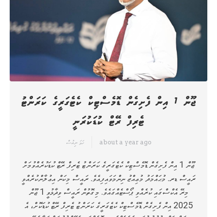
ޖޫން 1 އިން ފެށިގެން ޑޮމެސްޓިކް ކެޓެގަރީގެ ކަރަންޓު
ޓެރިފް ރޭޓް ކުޑަކުރަނީ
about a year ago
ހަމަ ނިއުސް
ޖޫން 1 އިން ފެށިގެން ޑޮމެސްޓިކް ކެޓެގަރީގެ ކަރަންޓު ޓެރިފް ރޭޓް ކުޑަކުރެއްވުމަށް
ރައީސް ޑރ. މުޙައްމަދު މުޢިއްޒު ނިންމަވައިފިއެވެ. ރައީސް މިކަން އިޢުލާންކުރެއްވީ
މިރޭ އެކްސްގައި ކުރެއްވި ޕޯސްޓެއްގައެވެ. މިގޮތުން ރައީސް ވިދާޅުވީ 1 ޖޫން
2025 އިން ފެށިގެން ޑޮމެސްޓިކް ކެޓެގަރީގެ ކަރަންޓު ޓެރިފް ރޭޓް ކުޑަކޮށް، އެ