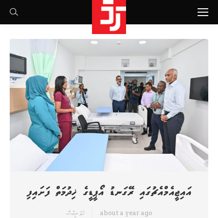
Search:
އައިޖީއެމްއެޗުގައި ރޭގަނޑު އޯޕީޑީގެ ޚިދުމަތް ފަށައިފި
about a year ago
ހަމަ ނިއުސް