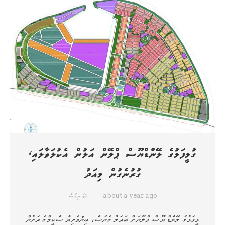
ގުޅީފަޅުގެ ލޭންޑްޔޫސް ޕްލޭން އަލުން އެކުލަވާލައި،
ގުރުނެގުން މިއަދު
about a year ago
ހަމަ ނިއުސް
ޅީފަޅުގެ ލޭންޑް ޔޫސް ޕްލޭނަށް ބަދަލު ގެނެސް، ބިންވެރިޔާ ސްކީމްގެ ދަށުން