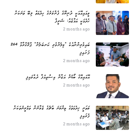
ވީއައިއޭއަކީ ދުނިޔޭގެ ފެންވަރުގެ ހިދުމަތް ލިބޭ ތަނަކަށް
ހެދުމަކީ އަމާޒެއް: ޝަރީފް
2 months ago
264 ބައިވެރިންނާއެކު "ވިލުންވެރި ކަނބަލުން" ޕްރޮގްރާމް
ފަށައިފި
2 months ago
އޭއައިއޭގެ ބޯޑުން އަޒާން އިސްތިއުފާ ދެއްވައިފި
2 months ago
ވަތަނީ ޚިދުމަތުގެ ތިންވަނަ ބެޗުގެ ޒުވާނުން ތަމްރީނުތަކަށް
ފުރައިފި
2 months ago