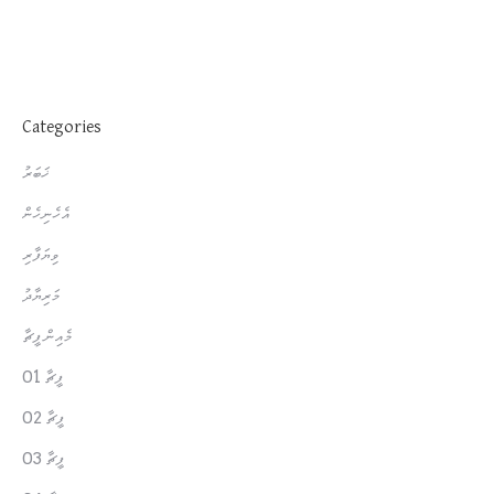
Categories
ޚަބަރު
އެހެނިހެން
ވިޔަފާރި
މަރިޔާދު
މެއިން ފީޗާ
ފީޗާ 01
ފީޗާ 02
ފީޗާ 03