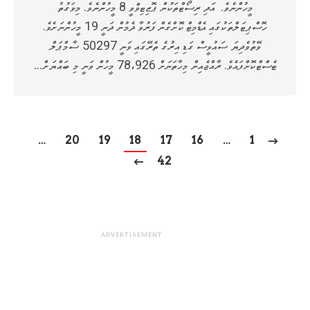
މީހުންނެވެ. އަދި ރިސޯޓްތަކުން ޕޮޒިޓިވްވީ 8 މީހުންނެވެ. މިވަގުތު
ހޮސްޕިޓަލްތަކުގައި އެޑްމިޓް ކޮށްގެން ފަރުވާ ދެމުން ދަނީ 19 މީހުންނަށެވެ.
ވޭތުވެދިޔަ ސައުވީސް ގަޑި އިރުގެ ތެރޭގައި ވަނީ 50297 ސާމްޕަލް
ޓެސްޓްކޮށްފައެވެ. ރާއްޖެއިން މިހާތަނަށް 78،926 މީހުން ވަނީ މި ބައްޔަށް…
…
20
19
18
17
16
…
1
42