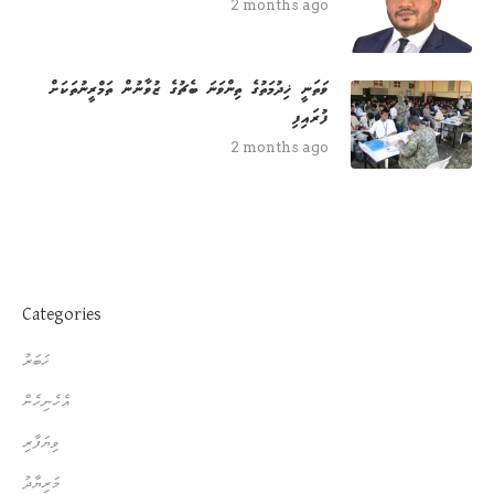
2 months ago
ވަތަނީ ޚިދުމަތުގެ ތިންވަނަ ބެޗުގެ ޒުވާނުން ތަމްރީނުތަކަށް
ފުރައިފި
2 months ago
Categories
ޚަބަރު
އެހެނިހެން
ވިޔަފާރި
މަރިޔާދު