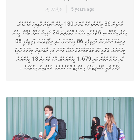
5 years ago
ޒައިނާ މުހުސިން
މާލެއިން 36 މީހުންނާއިއެކު ޖުމްލަ 130 މީހުން ކޮވިޑަށް ޕޮޒިޓިވް ވެއްޖެއެވެ.
މިއަދު އިރުއޮއްސި 6 ޖެހުމާއި ހަމައަށް ވޭތުވެދިޔަ 24 ގަޑިއިރު އަތޮޅު ތެރޭގެ މީހުން
ދިރިއުޅޭ ރަށްތަކުން ޕޮޒިޓިވްވީ 86 މީހުންނެވެ. އަދި ރިޒޯޓުތަކުން ޕޮޒިޓިވްވީ 08
މީހުންނެވެ. އެޗްޕީއޭގެ މައުލޫމާތުތައް ދައްކާ ގޮތުން މުޅި ރާއްޖެއިން މިވަގުތު ކޮވިޑް
ޖެހި ފަރުވާ ދެމުން ދަނީ 1،679 މީހުންނަށެވެ. އޭގެ ތެރެއިން 13 މީހުންނަށް
ފަރުވާ ދެނީ ހޮސްޕިޓަލުގައި އެޑްމިޓު ކޮށްގެންނެވެ. ރާއްޖެއިން މިހާތަނަށް…