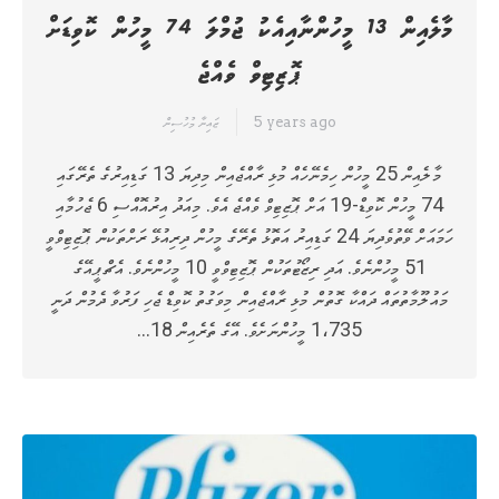
މާލެއިން 13 މީހުންނާއިއެކު ޖުމްލަ 74 މީހުން ކޮވިޑަށް
ޕޮޒިޓިވް ވެއްޖެ
5 years ago
ޒައިނާ މުހުސިން
މާލެއިން 25 މީހުން ހިމެނޭހެއް މުޅި ރާއްޖެއިން މިދިޔަ 13 ގަޑިއިރުގެ ތެރޭގައި
74 މީހުން ކޮވިޑް-19 އަށް ޕޮޒިޓިވް ވެއްޖެ އެވެ. މިއަދު އިރުއޮއްސި 6 ޖެހުމާއި
ހަމައަށް ވޭތުވެދިޔަ 24 ގަޑިއިރު އަތޮޅު ތެރޭގެ މީހުން ދިރިއުޅޭ ރަށްތަކުން ޕޮޒިޓިވްވީ
51 މީހުންނެވެ. އަދި ރިޒޯޓުތަކުން ޕޮޒިޓިވްވީ 10 މީހުންނެވެ. އެޗްޕީއޭގެ
މައުލޫމާތުތައް ދައްކާ ގޮތުން މުޅި ރާއްޖެއިން މިވަގުތު ކޮވިޑް ޖެހި ފަރުވާ ދެމުން ދަނީ
1،735 މީހުންނަށެވެ. އޭގެ ތެރެއިން 18…