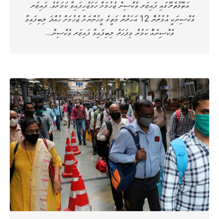
އަތޮޅުތެރޭގައި ފައިޒަރ ވެކްސިން ޖެހުމަށް ހަމަޖެހިފައިވާ ކަމަށެވެ. ފައިޒަރ
ވެކްސިނަކީ އުމުރުންް 12 އަހަރުން މަތީގެ މީހުންނަށް ޖެހުމަށް ހުއްދަ ލިބިފައިވާ
ވެކްސިނެއްް ކަމުން މިފަހަރު ލިބިފައިވާ ފައިޒަރ ވެކްސިން…