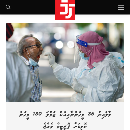
Search:
މާލެއިން 36 މީހުންނާއިއެކު ޖުމްލަ 130 މީހުން
ކޮވިޑަށް ޕޮޒިޓިވް ވެއްޖެ