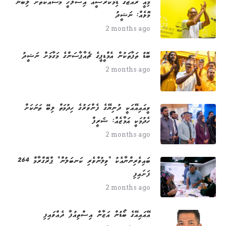
މިއީ ރާއްޖޭގެ ޑިމޮކްރެސީއާ އިސްލާހީ މަސައްކަތަށް ލިބުނު
މޮޅެއް: ނަޝީދު
2 months ago
ބޮޑު ތަފާތަކުން އެމްޑީޕީގެ ޗެއާޕާސަންގެ މަގާމަށް ނަޝީދު
2 months ago
ވީއައިއޭއަކީ ދުނިޔޭގެ ފެންވަރުގެ ހިދުމަތް ލިބޭ ތަނަކަށް
ހެދުމަކީ އަމާޒެއް: ޝަރީފް
2 months ago
264 ބައިވެރިންނާއެކު "ވިލުންވެރި ކަނބަލުން" ޕްރޮގްރާމް
ފަށައިފި
2 months ago
އޭއައިއޭގެ ބޯޑުން އަޒާން އިސްތިއުފާ ދެއްވައިފި