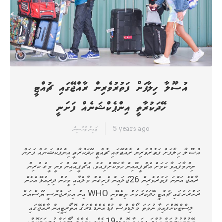
އުސޫލާ ހިލާފަށް ފަތުރުވެރިން ރާއްޖޭގައި ޗުއްޓީ
ހޭދަކުރާތީ އިންޕެކްޝަނެއް ފަށަނީ
5 years ago
ޒައިނާ މުހުސިން
އުސޫލާ ހިލާފަށް ފަތުރުވެރިން ރާއްޖޭގައި ޗުއްޓީ ހޭދަކުރާތީ އިންޕެކްޝަނެއް ފަށަން
ނިންމާފައިވާ ކަމަށް އެޗްޕީއޭއިން ހާމަކޮށްފިއެވެ. އެޗްޕީއޭއިން ވަނީ މީގެ ކުރިން
ރާއްޖެ އަންނަ ފަތުރުވެރިން 26ޖުލައިން ފެށިގެން މާލެއާއި މީހުން ދިރިއުޅޭ އެހެން
ރަށްރަށުގައި ޗުއްޓީ ހޭދަކުރުމަށް ތިބެވޭނީ WHO އިން އިމަރޖެންސީ ޔޫސްއަށް
ލިސްޓްކޮށްފައިވާ ނުވަތަ މޯލްޑިވްސް ފުޑް އެންޑް ޑްރަގް އޮތޯރިޓީއިން ރާއްޖޭގައި
ބޭނުންކުރުމަށް ހުއްދަ ދީފައިވާ ކޮވިޑް-19 ވެކްސިނެއްގެ ޑޯޒްތައް ފުރިހަމަކޮށް،