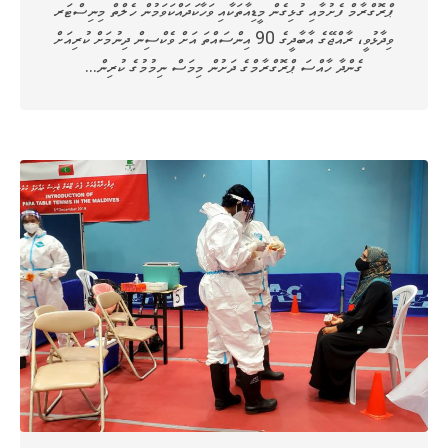
ޕްރޮގްރާމް ފެށުމާއި ގުޅިގެން މީޑިއާތަކާއި ވަހާކަދައްކަވަމުން ހެލްތް މިނިސްޓަރ
ވިދާޅުވީ، ރާއްޖޭގެ އާބާދީގެ 90 އިންސައްތަ އަށް ވެކްސިން ދިނުމަށް ކުރިއަށް
ގެންދާ ހާއްސަ ޕްރޮގްރާމްގެ ދަށުން މިމަސް ނިމުމުގެ ކުރިން…