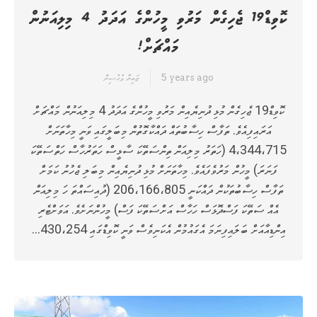
ކޮވިޑް19 ޖެހިގެން މަރުވި މީހުންގެ އަދަދު 4 މިލިއަނުން
މައްޗަށް!
5 years ago
ޒައިނާ މުހުސިން
ކޮވިޑް19 ޖެހިގެން މުޅި ދުނިޔެއިން މަރުވި މީހުންގެ އަދަދު 4 މިލިއަނުން މައްޗަށް
އަރައިފިއެވެ. ތަފާސް ހިސާބުތައް ދައްކާގޮތުން މިބަލީގައި ވަނީ މިހާތަނަށް
4،344،715 (ހަތަރު މިލިއަން ތިންސަތޭކަ ސާޅީސް ހަތަރުހާސް ހަތްސަތޭކަ
ފަނަރަ) މީހުން މަރުވެފައެވެ. މިހާތަނަށް މުޅި ދުނިޔެއިން މިބަލި ޖެހުނު ކަމަށް
ތަފާސް ހިސާބުތަކުން ދައްކަނީ 206،166،805 (ދުއިސައްތަ ހަ މިލިއަން
އެއް ސަތޭކަ ފަސްދޮޅަސް ހަހާސް އަށްސަތޭކަ ފަސް) މީހުންނަށެވެ. އަވަށްޓެރި
އިންޑިއާއަށް ބަލައިފިނަމަ އެގައުމުން އެކަނިވެސް ވަނީ ކޮވިޑްގައި 430،254…