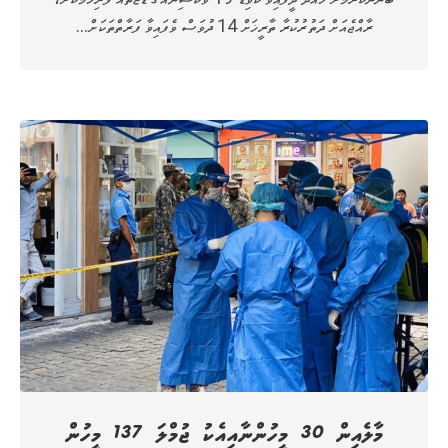
ރާއްޖެއަށް ދަތުރުކުރާ ތާރީޚަށް 14 ދުވަސް ވެފައިވާ ފަރާތްތަކަށް…
މާލެއިން 30 މީހުންނާއިއެކު ޖުމްލަ 137 މީހުން