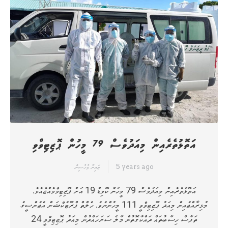
އަތޮޅުތެރެއިން މިއަދުވެސް 79 މީހުން ޕޮޒިޓިވްވި
5 years ago
ޒައިނާ މުހުސިން
އަތޮޅުތެރެއިން މިއަދުވެސް 79 މީހުން ކޮވިޑް 19 އަށް ޕޮޒިޓިވްވެއްޖެއެވެ.
މުޅިރާއްޖެއިން މިއަދު ޕޮޒިޓިވްވީ 111 މީހުންނެވެ. ހެލްތް ޕްރޮޓެކްޝަން އެޖެންސީގެ
ތަފާސް ހިސާބުތައް ދައްކާގޮތުން މާލެ ސަރަހައްދުން މިއަދު ޕޮޒިޓިވްވީ 24