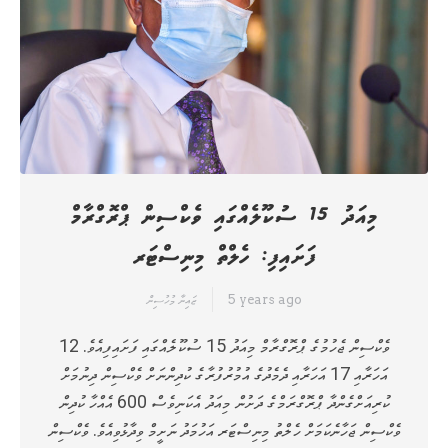
މިއަދު 15 ސުކޫލެއްގައި ވެކްސިން ޕްރޮގްރާމް
ފަށައިފި: ހެލްތް މިނިސްޓަރ
5 years ago
ޒައިނާ މުހުސިން
ވެކްސިން ޖެހުމުގެ ޕްރޮގްރާމް މިއަދު 15 ސުކޫލެއްގައި ފަށައިފިއެވެ. 12
އަހަރާއި 17 އަހަރާއި ދެމެދުގެ އުމުރުފުރާގެ ކުދިންނަށް ވެކްސިން ދިނުމަށް
ކުރިއަށްގެންދާ ޕްރޮގްރަމްގެ ދަށުން މިއަދު އެކަނިވެސް 600 އެއްހާ ކުދިން
ވެކްސިން ޖަހާނެކަމަށް ހެލްތު މިނިސްޓަރ އަހުމަދު ނަށީމް ވިދާޅުވިއެވެ. ވެކްސިން