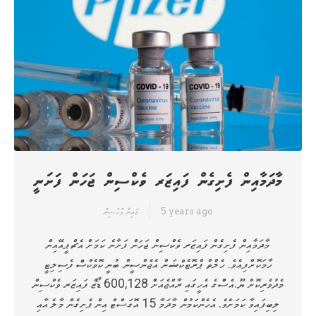
މާދަމާއިން ފެށިގެން ފައިޒަރ ވެކްސިން ޖަހަން ފަށަނީ
5 years ago
ޒައިނާ މުހުސިން
މާދަމާއިން ފެށިގެން ފައިޒަރ ވެކްސިން ޖަހަން ފަށާނެ ކަމަށް އެޗްޕީއޭއިން
ހާމަކޮށްފިއެވެ. ހެލްތް ޕްރޮޓެކްޝަން އެޖެންސީން ބުނީ ކޮވެކްސްް ފެސިލިޓީ
މެދުވެރިކޮށް ޔޫ.އެސްްގެ އެހީގައި ރާއްޖެއަށްް 600,128 ޑޯޒް ފައިޒަރ ވެކްސިން
ލިބިފައިވާ ކަމަށެވެ. އެހެންކަމުން މާދަމާ 15 އޮގަސްޓް އިން ފެށިގެން މާލެ އާއި