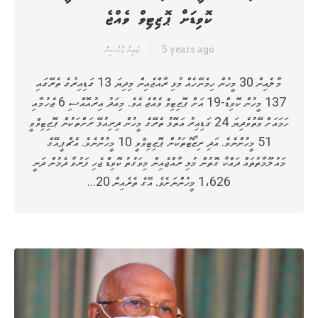
ކޮވިޑަށް ޕޮޒިޓިވް ވެއްޖެ
5 years ago
ޒައިނާ މުހުސިން
މާލެއިން 30 މީހުން ހިމެނޭހެއް މުޅި ރާއްޖެއިން މިދިޔަ 13 ގަޑިއިރުގެ ތެރޭގައި
137 މީހުން ކޮވިޑް-19 އަށް ޕޮޒިޓިވް ވެއްޖެ އެވެ. މިއަދު އިރުއޮއްސި 6 ޖެހުމާއި
ހަމައަށް ވޭތުވެދިޔަ 24 ގަޑިއިރު އަތޮޅު ތެރޭގެ މީހުން ދިރިއުޅޭ ރަށްތަކުން ޕޮޒިޓިވްވީ
51 މީހުންނެވެ. އަދި ރިޒޯޓުތަކުން ޕޮޒިޓިވްވީ 10 މީހުންނެވެ. އެޗްޕީއޭގެ
މައުލޫމާތުތައް ދައްކާ ގޮތުން މުޅި ރާއްޖެއިން މިވަގުތު ކޮވިޑް ޖެހި ފަރުވާ ދެމުން ދަނީ
1،626 މީހުންނަށެވެ. އޭގެ ތެރެއިން 20…