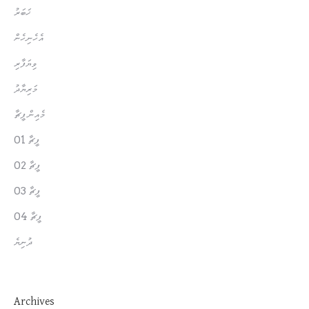
ޚަބަރު
އެހެނިހެން
ވިޔަފާރި
މަރިޔާދު
މެއިން ފީޗާ
ފީޗާ 01
ފީޗާ 02
ފީޗާ 03
ފީޗާ 04
ދުނިޔެ
Archives