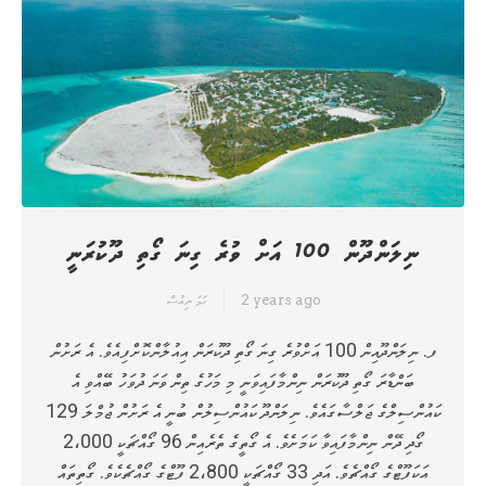
ނިލަންދޫން 100 އަށް ވުރެ ގިނަ ގޯތި ދޫކުރަނީ
2 years ago
ހަމަ ނިއުސް
ފ. ނިލަންދޫއިން 100 އަށްވުރެ ގިނަ ގޯތި ދޫކުރަން އިއުލާންކޮށްފިއެވެ. އެ ރަށުން
ބަންޑާރަ ގޯތި ދޫކުރަން ނިންމާފައިވަނީ މި މަހުގެ ތިން ވަނަ ދުވަހު ބޭއްވި އެ
ކައުންސިލްގެ ޖަލްސާގައެވެ. ނިލަންދޫ ކައުންސިލުން ބުނީ އެ ރަށުން ޖުމްލަ 129
ގޯދި ދޭން ނިންމާފައިވާ ކަމަށެވެ. އެ ގޯތީގެ ތެރެއިން 96 ގޯއްޗަކީ 2،000
އަކަފޫޓްގެ ގޯއްޗެވެ. އަދި 33 ގޯއްޗަކީ 2،800 ފޫޓްގެ ގޯއްޗެކެވެ. ގޯތިތައް