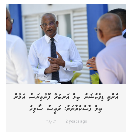
އެންޓި ޑިފެކްޝަން ބިލް އަނބުރާ ފޮނުވިޔަސް އަލުން
ބިލް ފާސްކުރާނަން: ރައީސް ސޯލިހު
2 years ago
ހަމަ ނިއުސް