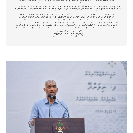
ހައްލުކުރުމަށްޓަކައި ކުރަމުންދާ މަސައްކަތުގެ ތެރެއިން އެ އެއްބަސްވުމުގެ ދަށުން ޅ.
ފެލިވަރާއި ދ. މާދެލި އަދި ގދ. ފިޔޯރީގައި މަސް ބަންދުކުރާ ފެކްޓްރީތައް
ގާއިމުކުރާނެއެވެ. ފިޝަރީސް މިނިސްޓަރު އަހުމަދު ޝިޔާމް ވިދާޅުވީ، ފެލިވަރާއި
ފިޔޯރީގައި އަޅާ ފެކްޓަރީ…