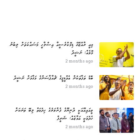
މިއީ ރާއްޖޭގެ ޑިމޮކްރެސީއާ އިސްލާހީ މަސައްކަތަށް ލިބުނު
މޮޅެއް: ނަޝީދު
2 months ago
ބޮޑު ތަފާތަކުން އެމްޑީޕީގެ ޗެއާޕާސަންގެ މަގާމަށް ނަޝީދު
2 months ago
ވީއައިއޭއަކީ ދުނިޔޭގެ ފެންވަރުގެ ހިދުމަތް ލިބޭ ތަނަކަށް
ހެދުމަކީ އަމާޒެއް: ޝަރީފް
2 months ago