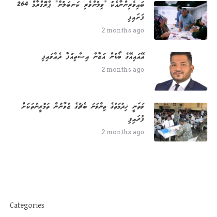
264 ބައިވެރިންނާއެކު "ވިލުންވެރި ކަނބަލުން" ޕްރޮގްރާމް
ފަށައިފި
2 months ago
އޭއައިއޭގެ ބޯޑުން އަޒާން އިސްތިއުފާ ދެއްވައިފި
2 months ago
ވަތަނީ ޚިދުމަތުގެ ތިންވަނަ ބެޗުގެ ޒުވާނުން ތަމްރީނުތަކަށް
ފުރައިފި
2 months ago
Categories