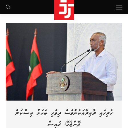
Search:
ހުރިހައި ދާއިރާއަކުންވެސް ދިވެހި ބަހަށް އިސްކަން
ދޭންޖެހޭ: ރައީސް