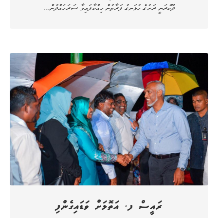
ދޫކުރަނީ ރަށުގެ ހުޅަނގު ފަރާތުން ހިއްކާފައިވާ ސަރަހައްދުން…
ރައީސް ފ. އަތޮޅަށް ވަޑައިގެންފި