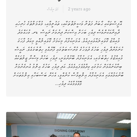
2 years ago
ހަމަ ނިއުސް
އޮފީސްތަކާއި ޙާބަރު ފަތުރާ ވަސީލަތްތަކާއި، ތައުލީމާއި، މުއާމަލާތުގެ ހުރިހައި
ދާއިރާއަކުންވެސް ދިވެހި ބަހަށް އިސްކަން ދިނުމަށް ރައީސް ޑރ. މުހައްމަދު
މުއިއްޒު ގޮވައިލައްވައިފިއެވެ. އެމަނިކުފާނު މިކަމަށް ގޮވައިލެއްވީ މިއަދު ފާހަގަ
ކުރަމުންދާ ދިވެހި ބަހުގެ ދުވަހުގެ މުނާސަބަތުގައި ފޮނުއްވި ހިތާބުގައެވެ. ރައީސް
މުއިއްޒުގެ ހިތާބުގައި، އެމަނިކުފާނު ބޭނުންވަނީ، ދިވެހި ބަހުން ވިސްނާ ޖީލުތަކެއް
ބިނާކުރައްވަން ކަމުގައި ވިދާޅުވެފައިވެއެވެ. އަދި ދިވެހި ބަހުގެ އިލްމު އުނގެނުމަށް
ބާރުއަޅުއްވައި އެމަނިކުފާނު އިލްތިމާސް ކުރެއްވީ، އެހެން ބަސްބަހާއި ޢިލްމުތަކަށް
މޮޅުވުމާއެކު ދިވެހި…