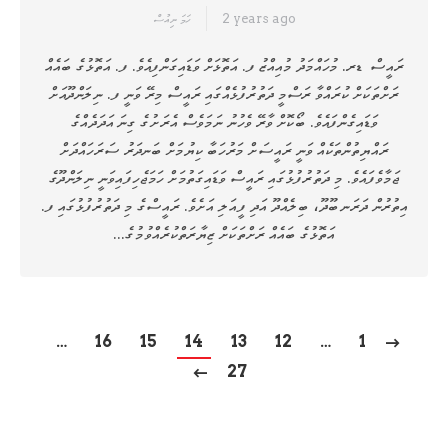
2 years ago
ހަމަ ނިއުސް
ރައީސް ޑރ. މުހައްމަދު މުއިއްޒު ފ. އަތޮޅަށް ވަޑައިގަންފިއެވެ. ފ. އަތޮޅުގެ ބައެއް
ރަށްތަކަށް ކުރައްވާ ރަސްމީ ދަތުރުފުޅެއްގައި ރައީސް މިރޭ ވަނީ ފ. ނިލަންދޫއަށް
ވަޑައިގެންފައެވެ. ބޯކޮށް ވާރޭ ވެހުނު ނަމަވެސް އެރަށުގެ ގިނަ އަދަދެއްގެ
ރައްޔިތުންތަކެއް ވަނީ ރައީސަށް މަރުހަބާ ކިޔުމަށް ބަނދަރު ސަރަހައްދަށް
ޖަމާވެފައެވެ. މި ދަތުރުފުޅުގައި ރައީސް ވަޑައިގަތުމަށް ހަމަޖެހިފައިވަނީ ނިލަންދޫގެ
އިތުރުން ދަރަނބޫދޫ، ބިލެއްދޫ އަދި ފީއަލި އަށެވެ. ރައީސްގެ މި ދަތުރުފުޅުގައި ފ.
އަތޮޅުގެ ބައެއް ރަށްތަކަށް ޒިޔާރަތްކުރެއްވުމުގެ…
…
16
15
14
13
12
…
1
27