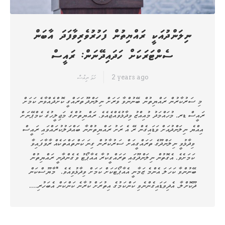
ނިލަންދުއަކީ ރައްޔިތުން ފަހުރުވެރިވާފަދަ އާބަން
ސެންޓަރަކަށް ހަދައިދޭނަން: ރައީސް
2 years ago
ހަމަ ނިއުސް
މި ސަރުކާރުން ރައްޔިތުން ބޭނުންވާ ވަރަށް ނިލަންދޫ ތަރައްގީ ކޮށްދެއްވާނެ ކަމަށް
ރައީސް ޑރ. މުހައްމަދު މުއިއްޒު ވިދާޅުވެއްޖެއެވެ. ރައްޔިތުންގެ މަޖިލީހުގެ ކެމްޕޭނަށް
އިއްޔެ ނިލަންދުއަށް ވަޑައިގެން ރޭ އެ ރަށު ރައްޔިތުންނާ ބައްދަލުކުރައްވައި ރައީސް
ވިދާޅުވީ ނިލަންދޫގެ ތަރައްގީއަށް ސަރުކާރުން ގިނަ ކަންތައްތަކެއް ރާވާފައިވާ
ކަމަށެވެ. އެގޮތުން ނިލަންދޫގައި ތަރައްގީކުރާ އެއާޕޯޓު ވެގެންދާނީ ރައްޔިތުން
ބޭނުންވާ ކަހަލަ އެންމެ ޒަމާނީ އެއާޕޯޓަކަށް ކަމަށް ވިދާޅުވިއެވެ. "މާޔޫސްކަން
ދޫކޮށްލާ. އެދިވަޑައިގެންނެވި ކަންކަމުގެ އިތުރަށް ކުރާނެ ކަންކަން އެބަހުރި.…