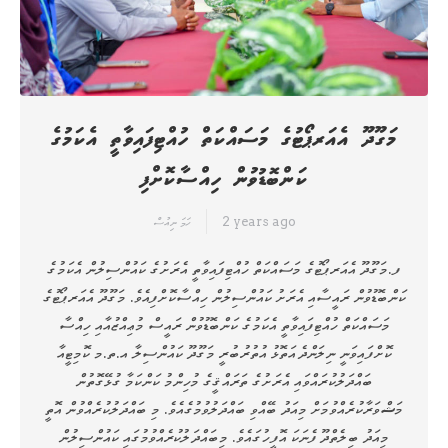
މަގޫދޫ އެއަރޕޯޓުގެ މަސައްކަތް ހުއްޓިފައިވާތީ އެކަމުގެ
ކަންބޮޑުވުން ހިއްސާކޮށްފި
2 years ago
ހަމަ ނިއުސް
ފ.މަގޫދޫ އެއަރޕޯޓުގެ މަސައްކަތް ހުއްޓިފައިވާތީ އެރަށުގެ ކައުންސިލުން އެކަމުގެ
ކަންބޮޑުވުން ރައީސާއި އެރަށު ކައުންސިލުން ހިއްސާކޮށްފިއެވެ. މަގޫދޫ އެއަރޕޯޓުގެ
މަސައްކަތް ހުއްޓިފައިވާތީ އެކަމުގެ ކަންބޮޑުވުން ރައީސް މުޢިއްޒުއާއި ހިއްސާ
ކޮށްފައިވަނީ ނިލަންދެ އަތޮޅު އުތުރުބުރީ މަގޫދޫ ކައުންސިލާ އ.ތ.މ ކޮމިޓީއާ
ބައްދަލުކުރައްވައި އެރަށުގެ ތަރައްޤީގެ މުހިންމު ކަންކަމާ ގުޅޭގޮތުން
މަޝްވަރާކުރެއްވުމަށް މިއަދު ބޭއްވި ބައްދަލުވުމުގެއެވެ. މި ބައްދަލުކުރެއްވުން އޮތީ
މިއަދު ބިލެތްދޫ ފެނަކަ އޮފީހުގައެވެ. މިބައްދަލުކުރެއްވުމުގައި ކައުންސިލުން