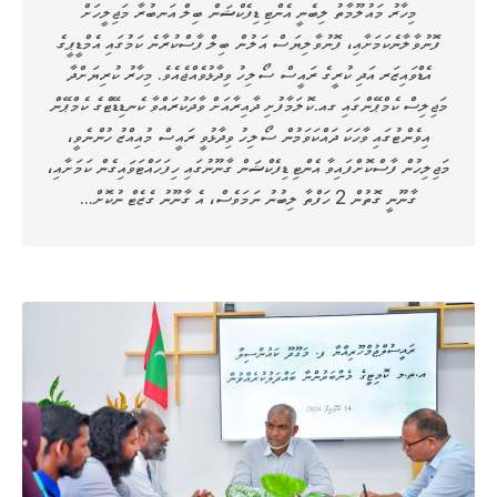
މިހާރު މައުލޫމާތު ލިބެނީ އެންޓި ޑިފެކްޝަން ބިލް އަނބުރާ މަޖިލީހަށް
ފޮނުވާލާނެކަމަށާއި، ފޮނުވާލިޔަސް އަލުން ބިލް ފާސްކުރާނެ ކަމުގައި އެމްޑީޕީގެ
އެޑްވައިޒަރ އަދި ކުރީގެ ރައީސް ސޯލިހު ވިދާޅުވެއްޖެއެވެ. މިހާރު ކުރިޔަށްދާ
މަޖިލިސް ކެމްޕޭންގައި ގއ.ކޮލަމާފުށި ދާއިރާއަށް ވާދަކުރައްވާ ކެނޑިޑޭޓްގެ ކެމްޕޭން
އިވެންޓުގައި ވާހަކަ ދައްކަވަމުން ސޯލިހު ވިދާޅުވީ ރައީސް މުއިއްޒު ހުންނެވީ،
މަޖިލިހުން ފާސްކޮށްފައިވާ އެންޓި ޑިފެކްޝަން ގާނޫނުގައި ހިފަހައްޓަވައިގެން ކަމަށާއި،
ގާނޫނީ ގޮތުން 2 ހަފްތާ ލިބުނު ނަމަވެސް، އެ ގާނޫނު ގެޒެޓް ނުކޮށް…