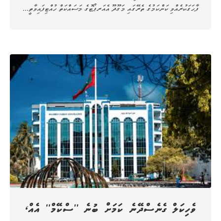
ފާހަގަކުރެއްވި ކަންކަމުގެ ތެރޭގައި މަގޫދޫ އެއަރޕޯޓުގެ މަސައްކަތް ހުއްޓިފައިވާތީ…
ވެހިކަލް ގެނެސްދޭނެ ކަމަށް ބުނެ ''ސްކޭމް'' އެއް،