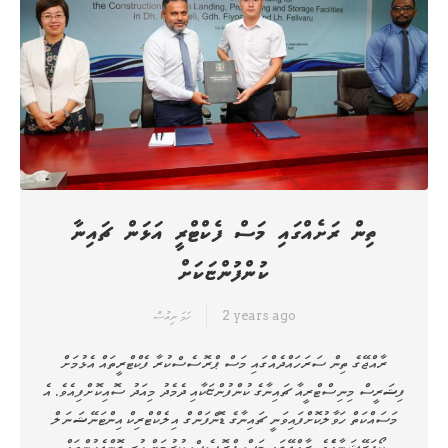
ތިން ރަށެއްގައި މަސް ފެކްޓްރީ އަޅަން ޗައިނާ
ކުންފުންޏަކަށް
2 years ago
ހަމަ ނިއުސް
ރާއްޖޭގެ ތިން ސަރަހައްދެއްގައި މަސް ޕްރޮސެސްކުރާ ފެކްޓްރީތައް އެޅުމަށް
ފިޝަރީސް މިނިސްޓްރީއާ ޗައިނާގެ ކުންފުންޏަކާއި ދެމެދު މިއަދު ސޮއިކޮށްފިއެވެ. އެ
މަސައްކަތް ހަވާލުކޮށްފައިވަނީ ޗައިނާގެ ޑޮންފަންގް އިލެކްޓްރިކް އިންޓަނޭޝަނަލް
ކޯޕަރޭޝަނާއެެވެ. ރާއްޖޭގައި މަސް ޕްރޮސެސް ކުރުމަށް ހުރި ގޮންޖެހުންތައް