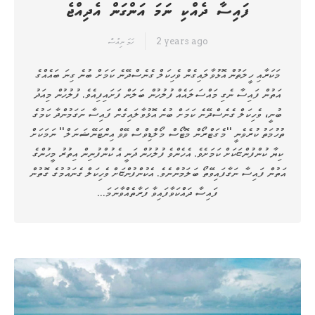
ފައިސާ ދެއްކި ނަމަ އަންގަން އެދިއްޖެ
2 years ago
ހަމަ ނިއުސް
މަކަރާއި ހީލަތުން އޮޅުވާލައިގެން ވެހިކަލް ގެނެސްދޭނެ ކަމަށް ބުނެ ގިނަ ބައެއްގެ
އަތުން ފައިސާ ނެގި މައްސަލައެއް ފުލުހުން ބަލަން ފަށައިފިއެވެ. ފުލުހުން މިއަދު
ބުނީ، ވެހިކަލް ގެނެސްދޭނެ ކަމަށް ބުނެ އޮޅުވާލައިގެން ފައިސާ ނަގަމުންދާ ކަމުގެ
ތުހުމަތު ކުރެވެނީ ''މެގަޓްރޯން މޮޓޯސް މޯލްޑިވްސް ވޭވް އިންޓަނޭޝަނަލް'' ނަމަކަށް
ކިޔާ ކުންފުންޏަކަށް ކަމަށެވެ. އެހެންވެ ފުލުހުން ދަނީ އެ ކުންފުނިން އިތުރު މީހުންގެ
އަތުން ފައިސާ ނަގާފައިވޭތޯ ބަލަމުންނެވެ. އެކުންފުންޏަށް ވެހިކަލް ގެނައުމުގެ ގޮތުން
ފައިސާ ދައްކަވާފައިވާ ފަރާތެއްވާނަމަ…