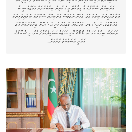
ޢަރަބިއްޔާ ސްކޫލުގެ އާ ޢިމާރާތް މީގެ ކުރިން ބިނާކުރުމަށް ހަމަޖެއްސީ ބާ
ޖަމާލުއްދީނުގެ ބިމުގަ އެވެ. އެހެން ނަމަވެސް ޢަރަބިއްޔާ ސްކޫލުގެ ބެލެނިވެރިންގެ
އެދުމާއެކު، ރައީސް ޑރ. މުޙައްމަދު މުޢިއްޒު ވަނީ އެ ސްކޫލް ބިނާކުރުމަށް ޖާގަ
ތަނަވަސް ބިމެއް ކަމަށްވާ 386 ކޮށި ހަމަޖައްސަވައިދެއްވާފަ އެވެ. މި ސްކޫލުގެ
ޢަމަލީ މަސައްކަތް ފެށުމަށް…