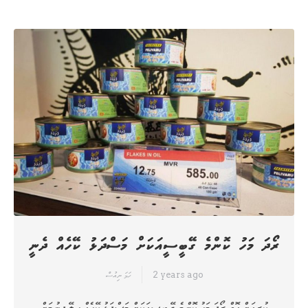
ރޯދަ މަހު ކޮންމެ ގޭބީސީއަކަށް މަސްދަޅު ކޭހެއް ދެނީ
2 years ago
ހަމަ ނިއުސް
ކުރިއަށް އޮތް ރޯދަ މަހު ކޮންމެ ގޭބީސީއަކަށް މަސްދަޅު ކޭހެއް ހިލޭ ދިނުމަށް