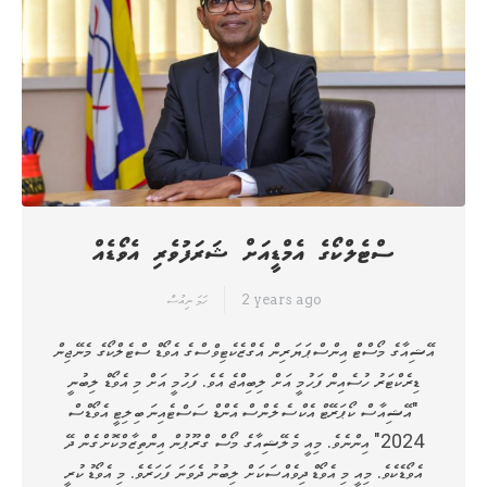
ސްޓެލްކޯގެ އެމްޑީއަށް ޝަރަފުވެރި އެވޯޑެއް
2 years ago
ހަމަ ނިއުސް
އޭޝިއާގެ މޯސްޓް އިންސްޕަޔަރިން އެގްޒެކެޓިވްސްގެ އެވޯޑް ސްޓެލްކޯގެ މެނޭޖިން
ޑިރެކްޓަރު ހުސެއިން ފަހުމީ އަށް ލިބިއްޖެ އެވެ. ފަހުމީ އަށް މި އެވޯޑް ލިބުނީ
"އޭޝިއާސް ކޯޕަރޭޓް އެކްސެލެންސް އެންޑް ސަސްޓެއިނަބިލިޓީ އެވޯޑްސް
2024" އިންނެވެ. މިއީ މެލޭޝިއާގެ މޯސް ގްރޫޕުން އިންތިޒާމްކޮށްގެން ދޭ
އެވޯޑެކެވެ. މިއީ މި އެވޯޑް ދިވެއްސަކަށް ލިބުނު ދެވަނަ ފަހަރެވެ. މި އެވޯޑު ކުރީ