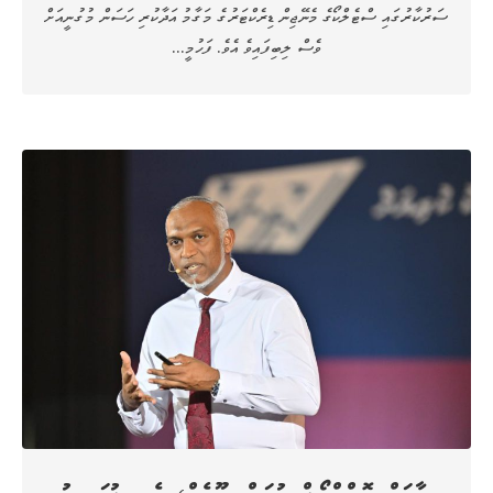
ސަރުކާރުގައި ސްޓެލްކޯގެ މެނޭޖިން ޑިރެކްޓަރުގެ މަގާމު އަދާކުރި ހަސަން މުގުނީއަށް
ވެސް ލިބިފައިވެ އެވެ. ފަހުމީ…