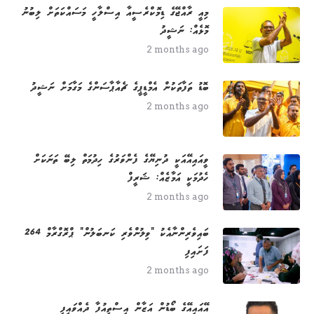
މިއީ ރާއްޖޭގެ ޑިމޮކްރެސީއާ އިސްލާހީ މަސައްކަތަށް ލިބުނު
މޮޅެއް: ނަޝީދު
2 months ago
ބޮޑު ތަފާތަކުން އެމްޑީޕީގެ ޗެއާޕާސަންގެ މަގާމަށް ނަޝީދު
2 months ago
ވީއައިއޭއަކީ ދުނިޔޭގެ ފެންވަރުގެ ހިދުމަތް ލިބޭ ތަނަކަށް
ހެދުމަކީ އަމާޒެއް: ޝަރީފް
2 months ago
264 ބައިވެރިންނާއެކު "ވިލުންވެރި ކަނބަލުން" ޕްރޮގްރާމް
ފަށައިފި
2 months ago
އޭއައިއޭގެ ބޯޑުން އަޒާން އިސްތިއުފާ ދެއްވައިފި