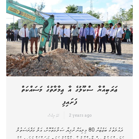
ޢަރަބިއްޔާ ސްކޫލުގެ އާ ޢިމާރާތުގެ މަސައްކަތް
ފަށައިފި
2 years ago
ހަމަ ނިއުސް
ދައުލަތުގެ ބަޖެޓުން 80 މިލިއަން ރުފިޔާ ސަލާމަތްކޮށް، އަލް މަދްރަސަތުލް
ޢަރަބިއްޔަތުލް އިސްލާމިއްޔާގެ އާ ޢިމާރާތުގެ ޢަމަލީ މަސައްކަތް ފަށައިފި އެވެ.