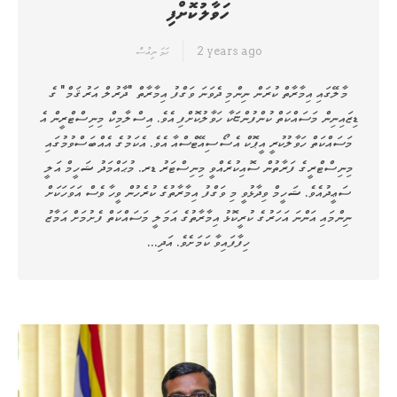
ހަވާލުކޮށްފި
2 years ago
ހަމަ ނިއުސް
މާލޭގައި އިމާރާތް ކުރަން ނިންމި ދެވަނަ ވަގްފު އިމާރާތް "ދާރުލް އަރުޤަމް" ގެ
ޑިޒައިނިން މަސައްކަތް ކުންފުންޏަކާ ހަވާލުކޮށްފި އެވެ. އިސްލާމިކް މިނިސްޓްރީން އެ
މަސައްކަތް ހަވާލުކުރީ އީޕޮކް އެސޯސިއޭޓްސްއާ އެވެ. އެކަމުގެ އެއްބަސްވުމުގައި
މިނިސްޓްރީގެ ފަރާތުން ސޮއިކުރެއްވީ މިނިސްޓަރު ޑރ. މުޙައްމަދު ޝަހީމް އަލީ
ސަޢީދުއެވެ. ޝަހީމް ވިދާޅުވީ މި ވަގްފު އިމާރާތުގެ ކުރެހުން ވީހާ ވެސް އަވަހަކަށް
ނިންމައި އަންނަ އަހަރުގެ ކުރީކޮޅު އިމާރާތުގެ އަމަލީ މަސައްކަތް ފެށުމަށް އަމާޒު
ހިފާފައިވާ ކަމަށެވެ. އަދި…