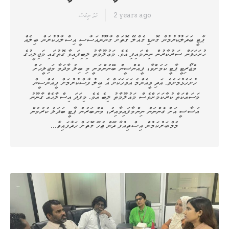
2 years ago
ހަމަ ނިއުސް
ޕާޓީ ބަދަލުކުރުމުން ގޮނޑި ގެއްލޭ ގޮތަށް ގާނޫނުއަސާސީ އިސްލާހުކުރަން ބިލެއް
ހުށަހަޅަން ސަރުކާރުން ނިންމައިފި އެވެ. މަޢުލޫމާތު ލިބިފައިވާ ގޮތުގައި މަޖިލީހުގެ
މެޖޯރިޓީ ޕާޓީ ކަމަށްވާ، ޕީއެންސީން ބޭނުންވަނީ މި ބިލު މާދަމާ މަޖިލީހަށް
ހުށަހެޅުމަށެވެ. އަދި ވީއެންމެ އަވަހަކަށް އެ ބިލު ފާސްކުރުމަށް ޕީއެންސީން
މަސައްކަތް ކުރާކަމަށްވެސް މައުލޫމާތު ލިބެ އެވެ. މިފަދަ އިސްލާހެއް ގާނޫނު
އަސާސީ އަށް ގެންނަން ނިންމާފައިވާއިރު، މެންބަރުން ޕާޓީ ބަދަލު ކުރުމުން
މެމްބަރުކަމުން އިސްތިއުފާ ދޭން ޖެހޭ ގޮތަށް ހަދާފައިވާ…