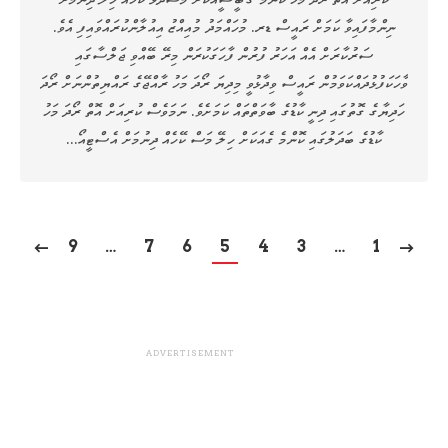
ނިންމާފައިވާ ކަމަށް ރައީސް ޑރ. މުހައްމަދު މުއިއްޒު އިއުލާންކުރައްވައިފި އެވެ.
ސަރުކާރަށް އެއް އަހަރު ފުރުން ފާހަގަކުރަން މިރޭ ބޭއްވި ޖަލްސާގައި
ވާހަކަފުޅުދައްކަވަމުން ރައީސް ވިދާޅުވީ މިދިޔަ ރޯދަ މަހު ރާއްޖޭގެ ރައްޔިތުންނަށް ރޯދަ
ހަދިޔާގެ ގޮތުގައި ދިނީ ކާޑުގެ ބާވަތްތައް ކަމަށެވެ. ނަމަވެސް ކުރިއަށް އޮތް ރޯދަ މަހު
ކާޑުގެ ބަދަލުގައި ކޮންމެ ގެއަކަށް ހިލޭ މަސް ކޭހެއް ދިނުމަށް އެސްޓީއޯ…
9
…
7
6
5
4
3
…
1