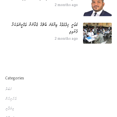
2 months ago
ވަތަނީ ޚިދުމަތުގެ ތިންވަނަ ބެޗުގެ ޒުވާނުން ތަމްރީނުތަކަށް
ފުރައިފި
2 months ago
Categories
ޚަބަރު
އެހެނިހެން
ވިޔަފާރި