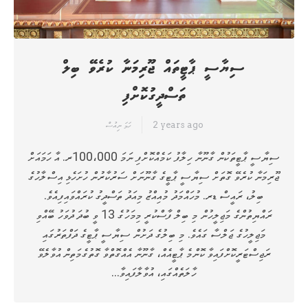
ސިޔާސީ ޕާޓީތައް ޖޫރިމަނާ ކުރެވޭ ބިލް
ތަސްދީގުކޮށްފި
2 years ago
ހަމަ ނިއުސް
ސިޔާސީ ޕާޓީތަކުން ގާނޫނާ ހިލާފު ކަމެއްކޮށްފި ނަމަ 100،000ރ. އާ ހަމައަށް
ޖޫރިމަނާ ކުރެވޭ ގޮތަށް ސިޔާސީ ޕާޓީގެ ގާނޫނަށް ސަރުކާރުން ހުށަހެޅި އިސްލާހުގެ
ބިލު، ރައީސް ޑރ. މުހައްމަދު މުއިއްޒު މިއަދު ތަސްދީގު ކުރައްވައިފިއެވެ.
ރައްޔިތުންގެ މަޖިލީހުން މި ބިލް ފާސްކުރީ މިމަހުގެ 13 ވީ ބުދަ ދުވަހު ބޭއްވި
މަޖިލީހުގެ ޖަލްސާ ގައެވެ. މި ބިލުގެ ދަށުން ސިޔާސީ ޕާޓީގެ ދަފްތަރުގައި
ރަޖިސްޓަރީކޮށްފައިވާ ކޮންމެ ޕާޓީއެއް، ގާނޫނާ އެއްގޮތްވާ ގޮތުގެމަތިން އުވާލެވޭ
ހާލަތެއްގައި، އުވާލާފައިވާ…