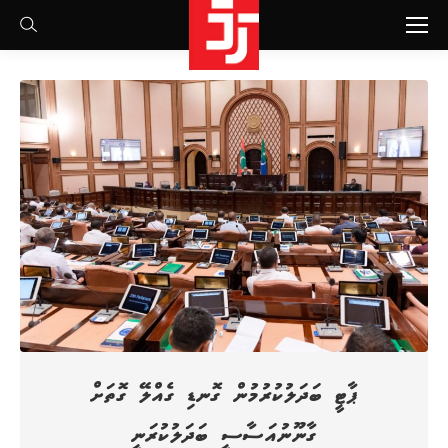
Search:
ޕާޓީ ބަދަލުކުރުމުން ގޮނޑި ގެއްލޭ ގޮތަށް
ގާނޫނުއަސާސީ ބަދަލުކުރަނީ