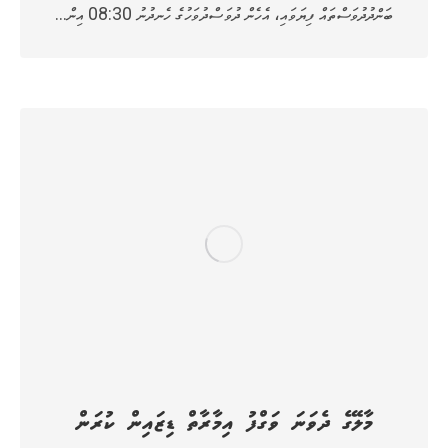
ބަންދުދުވަސްތައް ފިޔަވައި، އެހެން ދުވަސްދުވަހުގެ ހެނދުނު 08:30 އިން…
މާލޭގެ ދެވަނަ ވަގްފު އިމާރާތް ޑިޒައިން ކުރަން