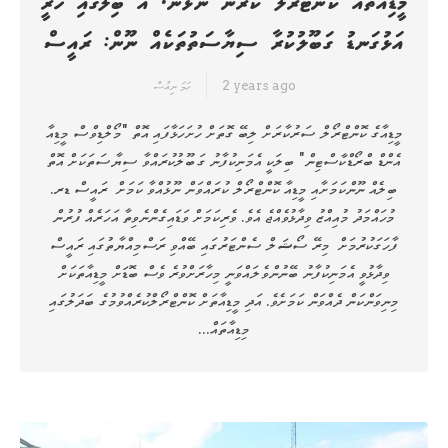
މީޑިއާތައް ކޮންޓްރޯލް ކުރަން ނޫޅެން، އެ ބިލުގައި ހުރީ
އަޅުގަނޑު ގަބޫލުކުރާ ސިޔާސަތުތަކެއް ނޫން: ރައީސް
2 years ago
ހަމަ ނިއުސް
މީޑިއާގެ ކޮންޓްރޯލް ސަރުކާރަށް ލިބޭ ގޮތަށް ހުށަހަޅާފައި އޮތް "މޯލްޑިވްސް މީޑިއާ
އެންޑް ބްރޯޑްކާސްޓިން" ބިލަކީ އެމަނިކުފާނު ގަބޫލުކުރައްވާ ސިޔާސަތަކަށް އޮތް
ބިލެއް ނޫންކަމަށާއި މީޑިއާ ކޮންޓްރޯލް ކުރައްވަން ނޫޅުއްވާ ކަމަށް ރައީސް ޑރ.
މުހައްމަދު މުއިއްޒު ވިދާޅުވެއްޖެ އެވެ. ވެރިކަމަށް ވަޑައިގެންނެވިތާ އަހަރެއް ފުރުން
ފާހަގަކުރުމަށް މިރޭ ސޯޝަލް ސެންޓަރުގައި ބޭއްވި ރަސްމިއްޔާތުގައި ރައީސް
ވިދާޅުވީ އެމަނިކުފާނު ބޭނުންވެލައްވަނީ މިހާރަށްވުރެ ވެސް ބޮޑަށް މީޑިއާތަކަށް
މިނިވަންކަން ދެއްވަން ކަމަށެވެ. އަދި މީޑިއާތަށް ކޮންޓްރޯލްކުރެއްވުމުގެ ބަދަލުގައި
މިޑިއާތައް…