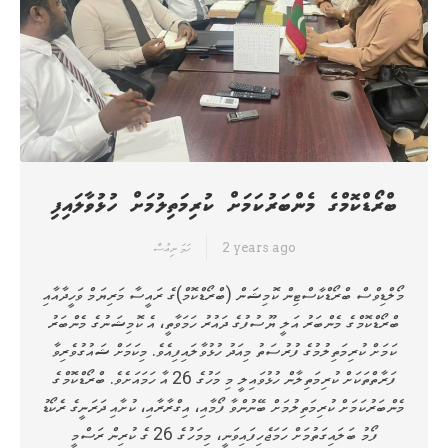
ބްރޯޑްކޮމްގެ މެންބަރުކަމަށް ކުރިމަތިލުމަށް ހުޅުވާލައިފި
2 years ago
ހަމަ ނިއުސް
މޯލްޑިވްސް ބްރޯޑްކާސްޓިން ކޮމިޝަން (ބްރޯޑްކޮމް)ގެ ރައީސާ މަރިޔަމް ވަހީދާއާއި
ބްރޯޑްކޮމްގެ މެންބަރު އަލީ ޔޫސުފުގެ ދައުރު ހަމަވާތީ، އެ ކޮމިޝަނުގެ މެންބަރު
ކަމަށް ކުރިމަތިލުމުގެ ފުރުސަތު މިއަދު ހުޅުވާލައިފިއެވެ. މިކަމަށް ޝައުގުވެރިވާ
ފަރާތްތަކަށް ކުރިމަތިލާން ހުޅުވައިލީ މި މަހުގެ 26 އާ ހަމައަށެވެ. ބްރޯޑްކޮމްގެ
މެންބަރުކަމަށް ކުރިމަތިލުމަށް ބޭނުންވާ ފޯމާއި، އިގްރާރާއި، ކުށާއި ދަރަނީގެ ރެކޯޑު
ފޯމު ބަލައިގަތުމަށް ހަމަޖެހިފައިވަނީ، މިމަހުގެ 26 ގެ ކުރިން ރަސްމީ