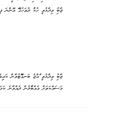
ޖާބިރު ވިދާޅުވީ ހުކުރު ދުވަހުގެރޭ އޮންނ
ޖާބިރު ވިދާޅުވީ ރާއްޖެ ބަނގުރޫޓުވާން ކައިރ
މަސައްކަތަށް އެއްބާރުލުން ދެއްވާނެ ކަމަށ