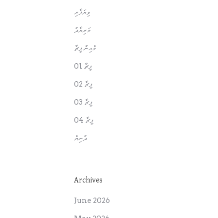
ވިޔަފާރި
މަރިޔާދު
މެއިން ފީޗާ
ފީޗާ 01
ފީޗާ 02
ފީޗާ 03
ފީޗާ 04
ދުނިޔެ
Archives
June 2026