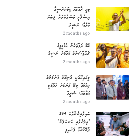
މިއީ ރާއްޖޭގެ ޑިމޮކްރެސީއާ
އިސްލާހީ މަސައްކަތަށް ލިބުނު
މޮޅެއް: ނަޝީދު
2 months ago
ބޮޑު ތަފާތަކުން އެމްޑީޕީގެ
ޗެއާޕާސަންގެ މަގާމަށް ނަޝީދު
2 months ago
ވީއައިއޭއަކީ ދުނިޔޭގެ ފެންވަރުގެ
ހިދުމަތް ލިބޭ ތަނަކަށް ހެދުމަކީ
އަމާޒެއް: ޝަރީފް
2 months ago
264 ބައިވެރިންނާއެކު
"ވިލުންވެރި ކަނބަލުން"
ޕްރޮގްރާމް ފަށައިފި