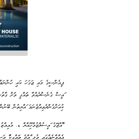
ޕީއެންސީގެ މައި ޖަގަހަ ކައިރި ހުންނަވާ މ
ރައީސް ގެނެސްދެއްވާ ތަރައްގީ ވަރަށް ގާތ
ކުރިއަށްގެންދެވިއްޖެނަމަ ރައްޔިތުން ބޭނ
"ރާއްޖޭގެ ރައީސުލްޖުމްހޫރިއްޔާ ޑރ. މުއިއްޒ
އެއްވާނެއްގައި މުޅި ރާއްޖެ ތަރައްގީކުރާ