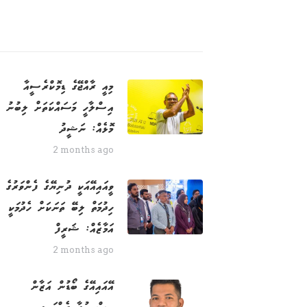
މިއީ ރާއްޖޭގެ ޑިމޮކްރެސީއާ
އިސްލާހީ މަސައްކަތަށް ލިބުނު
މޮޅެއް: ނަޝީދު
2 months ago
ވީއައިއޭއަކީ ދުނިޔޭގެ ފެންވަރުގެ
ހިދުމަތް ލިބޭ ތަނަކަށް ހެދުމަކީ
އަމާޒެއް: ޝަރީފް
2 months ago
އޭއައިއޭގެ ބޯޑުން އަޒާން