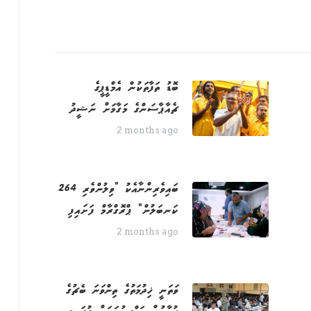
ބޮޑު ތަފާތަކުން އެމްޑީޕީގެ
ޗެއާޕާސަންގެ މަގާމަށް ނަޝީދު
2 months ago
264 ބައިވެރިންނާއެކު "ވިލުންވެރި
ކަނބަލުން" ޕްރޮގްރާމް ފަށައިފި
2 months ago
ވަތަނީ ޚިދުމަތުގެ ތިންވަނަ ބެޗުގެ