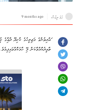
9 months ago
ހަމަ ނިއުސް
ރައްޔިތުންގެ މަޖިލީހުގެ ކާށިދޫ ދާއިރާގެ ކު
ތާއީދުކުރައްވާކަން މިރޭ ހާމަކުރައްވައިފިއެވެ.