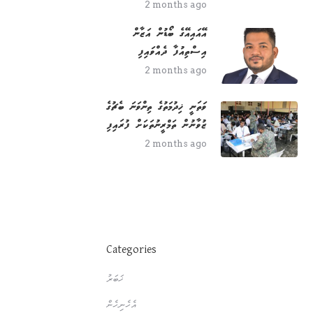
2 months ago
އޭއައިއޭގެ ބޯޑުން އަޒާން
އިސްތިއުފާ ދެއްވައިފި
2 months ago
ވަތަނީ ޚިދުމަތުގެ ތިންވަނަ ބެޗުގެ
ޒުވާނުން ތަމްރީނުތަކަށް ފުރައިފި
2 months ago
Categories
ޚަބަރު
އެހެނިހެން