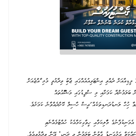
ީޑިއާއަށް ދެއްވި އިންޓަވިއުއެއްގައި ޖާބިރު ވިދާޅުވީ މުޅި ރާއްޖެއަށް
ުން ބަލަމުންދާ ކަމަށާއި މި ސްޕީޑުގައި މަޝްރޫއުތައް
ުންވާ ހުރިހާ ލަނޑުދަނޑިތަކެއް ރައީސް ހާސިލް ކޮށްދެއްވާނެ ކަމަށެވެ.
ު އެމަނިކުފާނުގެ މުރާލިކަމާއި ހީވާގިކަމާއެކު ހުއްޓުމެއްނެތި
 މަސައްކަތް އަޅުގަނޑު ގާތުން ބަލަމުން މި ދަނީ،" އޭނާ ވިދާޅުވިއެވެ.