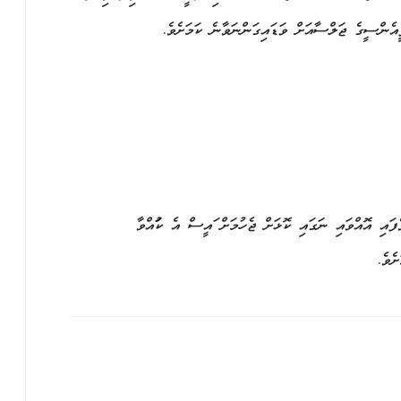
ަ ޕީއެންސީގެ ޖަލްސާއަށް ވަޑައިގަންނަވާނެ ކަމަށެވެ.
ިވެފައި އޮއްވައި ނަގައި ކޮޅަށް ޖެހުމަށް ރައީސް އެ ކުރައްވާ
ެވެ.