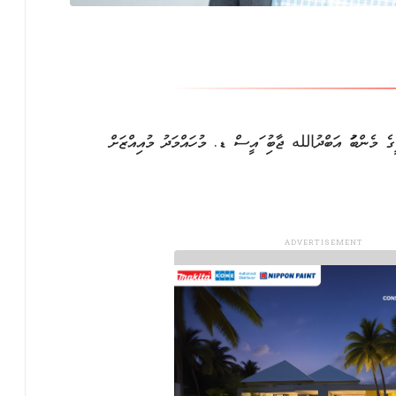
ރީގެ މެންބަރު އަބްދުالله ޖާބިރު ރައީސް ޑރ. މުހައްމަދު މުއިއްޒަށް