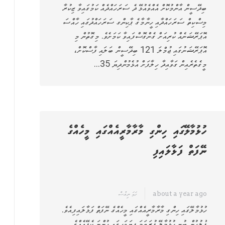
ބިދޭސީން އާންމުކޮށް އެއްވެއުޅޭ ދެ ސަރަހައްދެއް ކަމުގައިވާ ޒިކުރާ
މިސްކިތް ސަރަހައްދާއި ހީނާމާގެ ޕާކިންގ ސަރަހައްދުގައި ހާއްސަ
އޮޕަރޭޝަނެއް ކުރިއަށް ގެންގޮސްފައިވާ ކަމަށެވެ. މިގޮތުން މި
އޮޕަރޭޝަނުގައި ޖުމްލަ 121 ބިދޭސީން ބަލައި ފާސްކޮށް،
މީގެތެރެއިން ގަވާއިދާ ހިލާފަށް އުޅެމުންދިޔަ 35…
ހުޅުމާލޭގައި ހިންގި މާރާމާރީއެއްގައި މީހެއްގެ
ނޭފަތް ފަޅާލައިފި
about a year ago
ހަމަ ނިއުސް
ހުޅުމާލޭގައި ހިންގި މާރާމާރީއެއްގައި މީހެއްގެ ނޭފަތް ފަޅާލައިފިއެވެ.
ފުލުހުން ބުނީ ހުޅުމާލޭ ފުރަތަމަ ފިޔަވަހީގައި ހުންނަ ކެފޭއެއްގެ