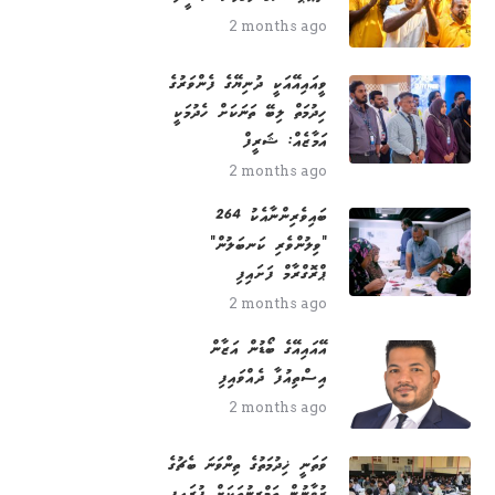
2 months ago
ވީއައިއޭއަކީ ދުނިޔޭގެ ފެންވަރުގެ
ހިދުމަތް ލިބޭ ތަނަކަށް ހެދުމަކީ
އަމާޒެއް: ޝަރީފް
2 months ago
264 ބައިވެރިންނާއެކު
"ވިލުންވެރި ކަނބަލުން"
ޕްރޮގްރާމް ފަށައިފި
2 months ago
އޭއައިއޭގެ ބޯޑުން އަޒާން
އިސްތިއުފާ ދެއްވައިފި
2 months ago
ވަތަނީ ޚިދުމަތުގެ ތިންވަނަ ބެޗުގެ
ޒުވާނުން ތަމްރީނުތަކަށް ފުރައިފި