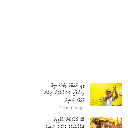
މިއީ ރާއްޖޭގެ ޑިމޮކްރެސީއާ
އިސްލާހީ މަސައްކަތަށް ލިބުނު
މޮޅެއް: ނަޝީދު
2 months ago
ބޮޑު ތަފާތަކުން އެމްޑީޕީގެ
ޗެއާޕާސަންގެ މަގާމަށް ނަޝީދު