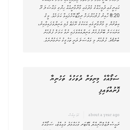
ކައިރީގައި ދެމީހެއްގެ މެދުގައި މާރާމާރީއެއް ހިންގި މައްސަލަ ރޭ
8:20 ހާއިރު ފުލުހުންނަށް ރިޕޯޓުކޮށްފައިވާ ކަމަށެވެ. މީގެ
އިތުރުން މި މާރާމާރީގައި އެކަކުގެ ނޭފަތް ފެޅި އަނިޔާވެފައިވާއިރު،
އަނެކަކަށް ބޭރުފުށުން އަނިޔާއެއްވެފައި ނުވާ ކަމަށް ފުލުހުން
ބުންޏެވެ. ފުލުހުން މި މައްސަލަ ދަނީ ތަހުގީގު ކުރަމުންނެވެ.
ސަމޯއާގެ މިނިވަން ދުވަހުގެ ތަހުނިޔާ
ފޮނުއްވައިފި
about a year ago
ހަމަ ނިއުސް
ރައީސުލްޖުމްހޫރިއްޔާ ޑޮކްޓަރ މުޙައްމަދު މުޢިއްޒު، ސަމޯއާގެ