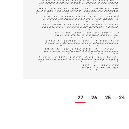
މިނިވަން ދުވަހުގެ ތަހުނިޔާ އެ ޤައުމުގެ ދައުލަތުގެ ވެރިޔާއަށާއި
ބޮޑުވަޒީރަށް ފޮނުއްވައިފިއެވެ. މިގޮތުން މިއަދު އެކްސްގައި ކުރެއްވި
ޕޯސްޓެއްގައި ރައީސް ވަނީ ދުވަހުގެ ހެޔޮއެދުމާއި ތަހުނިޔާ އެ
ޤައުމުގެ ސަރުކާރަށާއި ރައްޔިތުންނަށްވެސް ފޮނުއްވައިފައެވެ.
އަދި ސަމޯއާގެ ރައްޔިތުން މި އުފާވެރި މުނާސަބަތު
ފާހަގަކުރަމުންދާއިރު، މިކަމުން ހަނދާންކޮށްދެނީ އެ ޤައުމުގެ
މިނިވަންކަމާއި އިސްތިޤުލާލު ރައްކާތެރިކޮށް، އަންނަން އޮތް
ޖީލުތަކަށް ތަރައްޤީ ގެނެސްދިނުމަށް އެ ޤައުމުން ކަނޑައަޅާފައިވާ
އަޒުމު ކަމަށެވެ. މީގެ އިތުރުން…
27
26
25
24