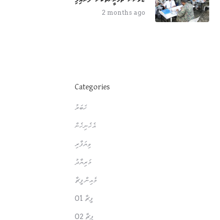
2 months ago
Categories
ޚަބަރު
އެހެނިހެން
ވިޔަފާރި
މަރިޔާދު
މެއިން ފީޗާ
ފީޗާ 01
ފީޗާ 02