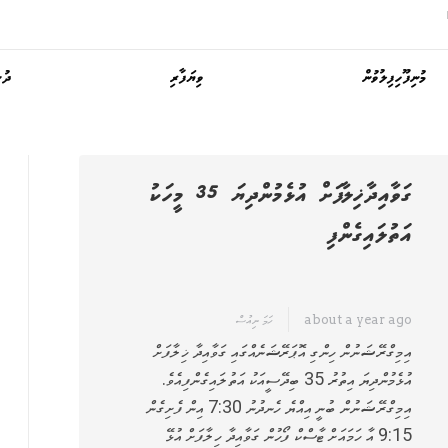
މުނިފޫހިފިލުވުން
ވިޔަފާރި
ދުނ
ގަވާއިދާޚިލާފަށް އުޅެމުންދިޔަ 35 މީހަކު
އަތުލައިގެންފި
about a year ago
ހަމަ ނިއުސް
އިމިގްރޭޝަނުން ހިންގި އޮޕަރޭޝަނެއްގައި ގަވާއިދާ ޚިލާފަށް
އުޅެމުންދިޔަ އިތުރު 35 ބިދޭސީއަކު އަތުލައިގެންފިއެވެ.
އިމިގްރޭޝަނުން ބުނީ އިއްޔެ ހެނދުނު 7:30 އިން ފެށިގެން
9:15 އާ ހަމައަށް ޓާސްކް ފޯހުން ގަވާއިދާ ހިލާފަށް އުޅޭ